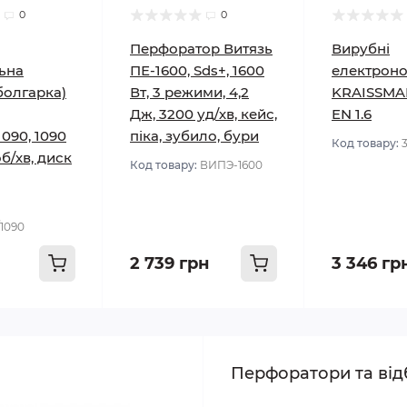
0
0
Перфоратор Витязь
Вирубні
ьна
ПЕ-1600, Sds+, 1600
електрон
болгарка)
Вт, 3 режими, 4,2
KRAISSMA
Дж, 3200 уд/хв, кейс,
EN 1.6
090, 1090
піка, зубило, бури
Код товару:
об/хв, диск
Код товару:
ВИПЭ-1600
1090
2 739 грн
3 346 гр
Перфоратори та від