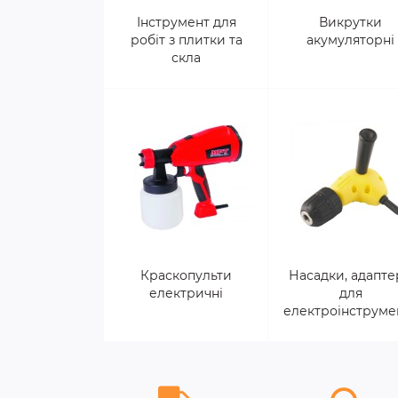
Інструмент для
Викрутки
робіт з плитки та
акумуляторні
скла
Краскопульти
Насадки, адапт
електричні
для
електроінструме