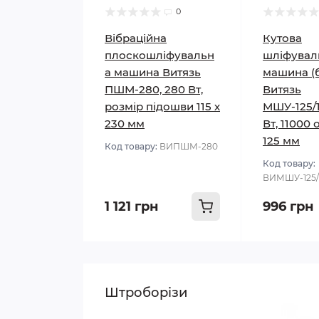
0
Вібраційна
Кутова
плоскошліфувальн
шліфувал
а машина Витязь
машина (
ПШМ-280, 280 Вт,
Витязь
розмір підошви 115 х
МШУ-125/1
230 мм
Вт, 11000 
125 мм
Код товару:
ВИПШМ-280
Код товару:
ВИМШУ-125/
1 121 грн
996 грн
Штроборізи