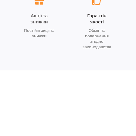
Акції та
Гарантія
знижки
якості
Постійні акції та
Обмін та
знижки
повернення
згвдно
законодавства