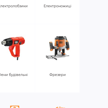
Електролобзики
Електроножиці
Фени будівельні
Фрезери