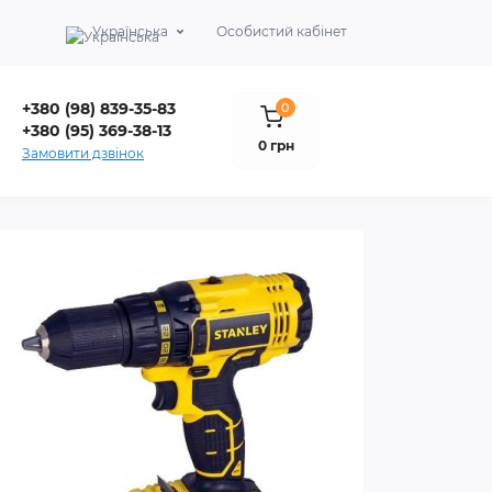
Українська
Особистий кабінет
+380 (98) 839-35-83
0
+380 (95) 369-38-13
0 грн
Замовити дзвінок
Інст
Ланцюго
мотокос
Перевір