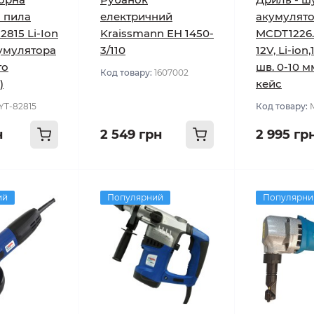
 пила
електричний
акумулят
2815 Li-Ion
Kraissmann EH 1450-
MCDT1226.
кумулятора
3/110
12V, Li-ion,
го
шв. 0-10 м
Код товару:
1607002
)
кейс
YT-82815
Код товару:
н
2 549 грн
2 995 гр
ий
Популярний
Популярни