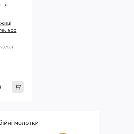
0
ожиці
NN 500
3707001
н
бійні молотки