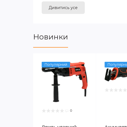
Дивитись усе
Новинки
Популярний
Популярн
0
Дриль ударний
Акумулят