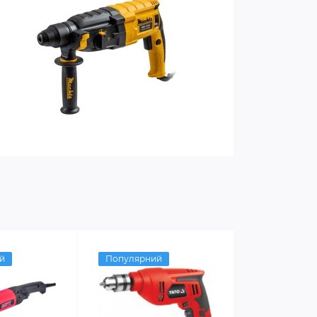
й
Популярний