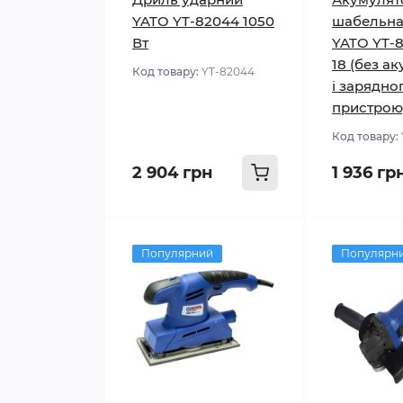
YATO YT-82044 1050
шабельна
Вт
YATO YT-8
18 (без а
Код товару:
YT-82044
і зарядно
пристрою
Код товару:
2 904 грн
1 936 гр
Популярний
Популярн