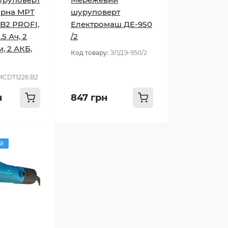
орна MPT
шуруповерт
B2 PROFI,
Електромаш ДЕ-950
1.5 Ач, 2
/2
м, 2 АКБ,
Код товару:
ЭЛДЭ-950/2
MCDT1226.B2
н
847 грн
й