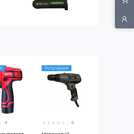
й
Популярний
0
0
уруповерт
Мережевий