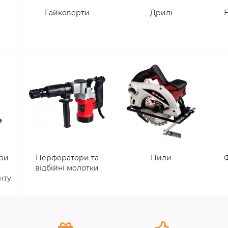
Гайковерти
Дрилі
ери
Перфоратори та
Пили
відбійні молотки
нту