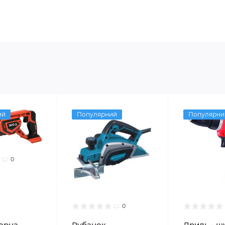
ий
Популярний
Популярни
0
0
орна
Рубанок
Дриль - ш