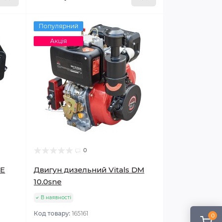
Популярний
Акція
0
DE
Двигун дизельний Vitals DM
10.0sne
В наявності
Код товару:
165161
0