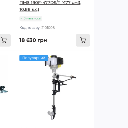
ПМЗ 190F-477DS/T (477 см3,
10,88 к.с)
В наявності
Код товару:
2101008
18 630 грн
Популярний