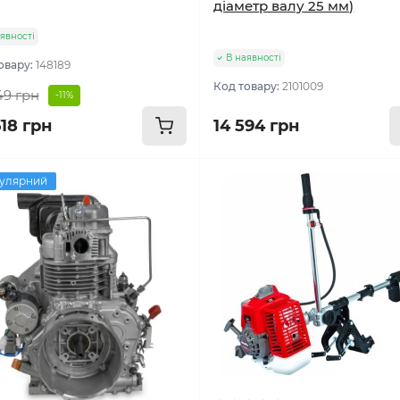
діаметр валу 25 мм)
явності
В наявності
овару:
148189
Код товару:
2101009
49 грн
-11%
618 грн
14 594 грн
улярний