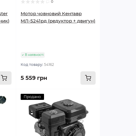
0
ster
Мотор човновий Кентавр
ник)
МЛ-5241рд (редуктор + двигун)
В наявності
Код товару:
54162
5 559 грн
Продано