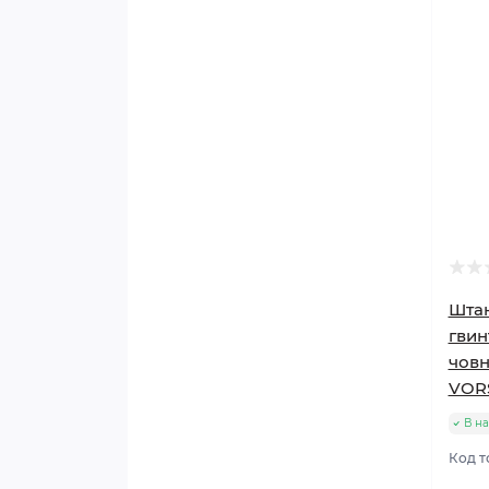
Штан
гвин
човн
VORS
В на
Код т