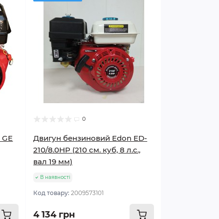
0
s GE
Двигун бензиновий Edon ED-
210/8.0HP (210 см. куб, 8 л.с.,
вал 19 мм)
В наявності
Код товару:
2009573101
4 134 грн