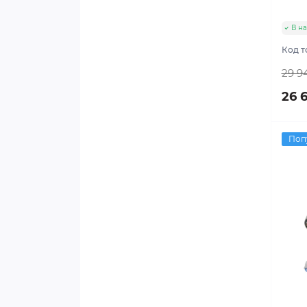
Шуруповерти мережеві
В на
Шліфмашини стрічкові
Код т
Шлифмашини полірувальні
29 9
26 
Поп