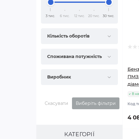
3 тис.
6 тис.
12 тис.
20 тис.
30 тис.
Кількість оборотів
Споживана потужність
Бен
ПМЗ 
Виробник
діам
В на
Скасувати
Виберіть фільтри
Код т
4 0
КАТЕГОРІЇ