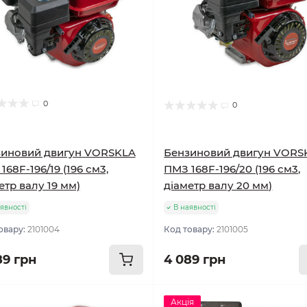
0
0
зиновий двигун VORSKLA
Бензиновий двигун VORS
168F-196/19 (196 см3,
ПМЗ 168F-196/20 (196 см3,
етр валу 19 мм)
діаметр валу 20 мм)
явності
В наявності
овару:
2101004
Код товару:
2101005
89 грн
4 089 грн
Акція