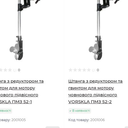
0
0
га з редуктором та
Штанга з редуктором та
том для мотору
гвинтом для мотору
ового підвісного
човнового підвісного
KLA ПМЗ 52-1
VORSKLA ПМЗ 52-2
явності
В наявності
овару:
2001005
Код товару:
2001006