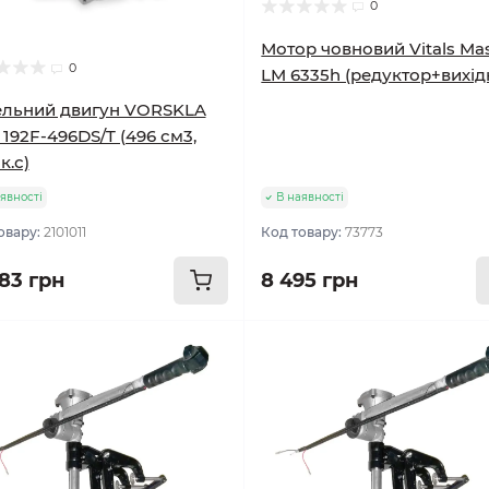
0
Мотор човновий Vitals Ma
0
LM 6335h (редуктор+вихід
ельний двигун VORSKLA
192F-496DS/T (496 см3,
 к.с)
явності
В наявності
овару:
2101011
Код товару:
73773
183 грн
8 495 грн