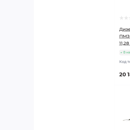
Диз
ПМЗ 
11,28
В на
Код т
20 