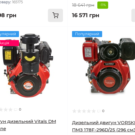
овару:
165175
18 641 грн
-11%
98 грн
16 571 грн
улярний
Популярний
Акція
0
0
ун дизельний Vitals DM
Дизельний двигун VORSK
kne
ПМЗ 178F-296D/25 (296 см3