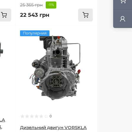
25 365 грн
-11%
22 543 грн
Популярний
0
LA
,
Дизельний двигун VORSKLA