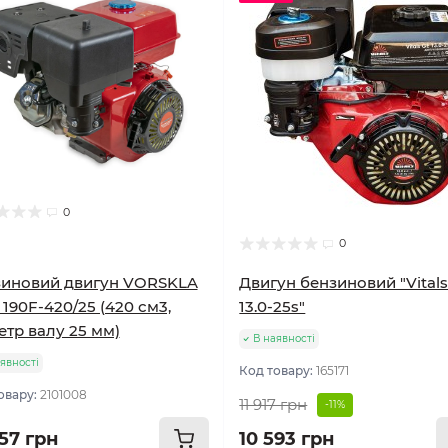
0
0
зиновий двигун VORSKLA
Двигун бензиновий "Vital
190F-420/25 (420 см3,
13.0-25s"
етр валу 25 мм)
В наявності
явності
Код товару:
165171
овару:
2101008
11 917 грн
-11%
557 грн
10 593 грн