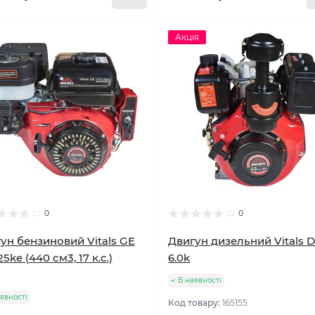
Акція
0
0
ун бензиновий Vitals GE
Двигун дизельний Vitals 
25ke (440 см3, 17 к.с.)
6.0k
В наявності
явності
Код товару:
165155