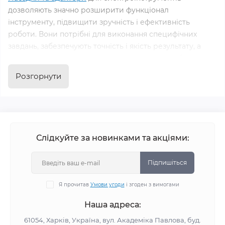
дозволяють значно розширити функціонал
інструменту, підвищити зручність і ефективність
роботи. Вони потрібні для виконання специфічних
завдань, забезпечують точність і якість результату, а
також допомагають продовжити термін служби
обладнання. В інтернет-магазині Alt-Shop ви знайдете
Розгорнути
великий вибір насадок і адаптерів для різних видів
електроінструментів.
Особливості та переваги насадок і
адаптерів
Слідкуйте за новинками та акціями:
Універсальність. Підходять для використання з
Підпишіться
різними моделями інструментів.
Простота встановлення. Завдяки стандартним
Я прочитав
Умови угоди
і згоден з вимогами
розмірам і надійним механізмам кріплення, насадки
легко встановлюються.
Наша адреса:
Підвищення продуктивності. Дають змогу
61054, Харків, Україна, вул. Академіка Павлова, буд.