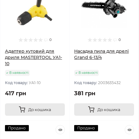
0
0
Адаптер кутовий для
Насадка пила для дрелі
дриля MASTERTOOL УА1-
Grand 6-13/4
10
В наявності
В наявності
Код товару:
УА1-10
Код товару:
2003635432
417 грн
381 грн
До кошика
До кошика
Продано
Продано