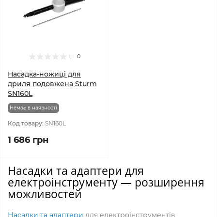
0
Насадка-ножиці для
дриля подовжена Sturm
SN160L
Немає в наявності
Код товару:
SN160L
1 686 грн
Насадки та адаптери для
електроінструменту — розширення
можливостей
Насадки та адаптери
для електроінструментів