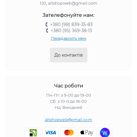
виконувати завдання швидше і якісніше.
120, altshopweb@gmail.com
Економія коштів. Розширення функціоналу
Зателефонуйте нам:
інструмента без необхідності купувати додаткове
обладнання.
+380 (98) 839-35-83
+380 (95) 369-38-13
Різноманітність моделей. Насадки для свердління,
шліфування, полірування, різання, загвинчування та
Передзвоніть мені
інших завдань.
Захист інструменту. Деякі адаптери зменшують
До контактів
зношування базового обладнання, подовжуючи
термін його служби.
Види насадок і адаптерів
Час роботи
Шліфувальні насадки
Пн-Пт: з 9-00 до 19-00
Використовуються для обробки поверхонь,
Сб: з 10-0 до 16-00
Нд: Вихідний
видалення старого покриття, полірування та
доведення до ідеального стану.
altshopweb@gmail.com
Свердла та коронки
Насадки для свердління отворів у дереві, металі,