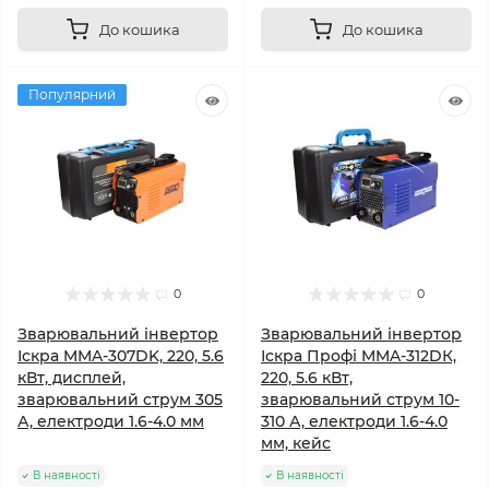
До кошика
До кошика
Популярний
0
0
Зварювальний інвертор
Зварювальний інвертор
Іскра MMA-307DK, 220, 5.6
Іскра Профі MMA-312DК,
кВт, дисплей,
220, 5.6 кВт,
зварювальний струм 305
зварювальний струм 10-
А, електроди 1.6-4.0 мм
310 А, електроди 1.6-4.0
мм, кейс
В наявності
В наявності