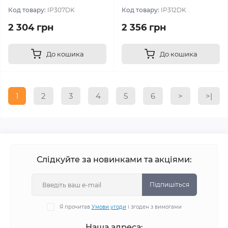
Код товару:
IP307DK
Код товару:
IP312DK
2 304 грн
2 356 грн
До кошика
До кошика
1
2
3
4
5
6
>
>|
Слідкуйте за новинками та акціями:
Підпишіться
Я прочитав
Умови угоди
і згоден з вимогами
Наша адреса: