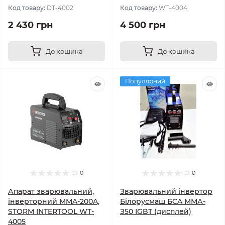
Код товару:
DT-4002
Код товару:
WT-4004
2 430 грн
4 500 грн
До кошика
До кошика
Популярний
0
0
Апарат зварювальний,
Зварювальний інвepтop
інверторний MMA-200A,
Білоpуcмaш БCA ММА-
STORM INTERTOOL WT-
З50 IGBT (дисплей)
4005