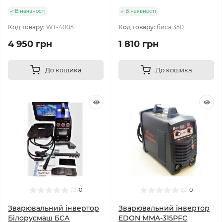
В наявності
В наявності
Код товару:
WT-4005
Код товару:
биса 350
4 950 грн
1 810 грн
До кошика
До кошика
0
0
Зварювальний інвepтop
Зварювальний інвертор
Білоpуcмaш БСА
EDON MMA-315PFC