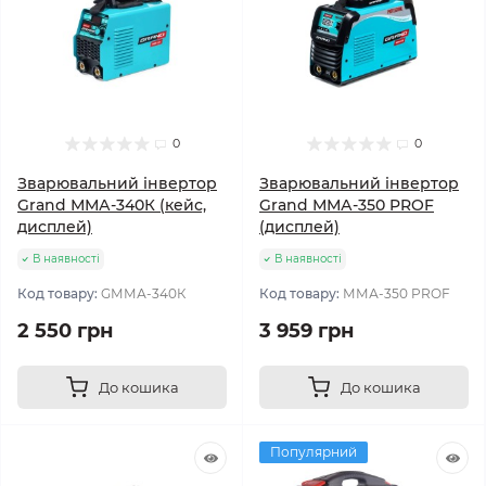
0
0
Зварювальний інвертор
Зварювальний інвертор
Grand ММА-340К (кейс,
Grand ММА-350 PROF
дисплей)
(дисплей)
В наявності
В наявності
Код товару:
GММА-340К
Код товару:
ММА-350 PROF
2 550 грн
3 959 грн
До кошика
До кошика
Популярний