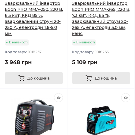
Зварювальний інвертор
Зварювальний інвертор
Edon PRO MMA-250, 220 В,
Edon PRO MMA-265, 220 В,
6.5 кВт, ККД 85 %,
7.3 кВт, ККД 85 %,
зварювальний струм 20-
зварювальний струм 20-
250 А, електроди 1.6-5.0
265 А, електроди 5.0 мм,
мм.
кейс
В наявності
В наявності
Код товару:
1018257
Код товару:
1018263
3 948 грн
5 109 грн
До кошика
До кошика