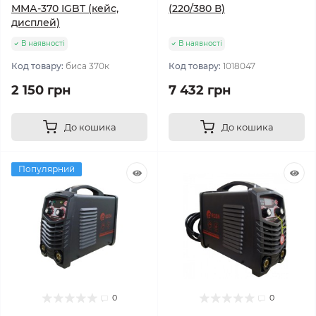
ММА-370 IGBT (кейс,
(220/380 В)
дисплей)
В наявності
В наявності
Код товару:
биса 370к
Код товару:
1018047
2 150 грн
7 432 грн
До кошика
До кошика
Популярний
0
0