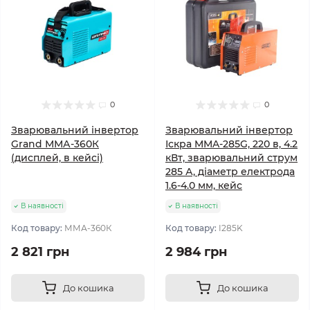
0
0
Зварювальний інвертор
Зварювальний інвертор
Grand ММА-360К
Іскра MMA-285G, 220 в, 4.2
(дисплей, в кейсі)
кВт, зварювальний струм
285 А, діаметр електрода
1.6-4.0 мм, кейс
В наявності
В наявності
Код товару:
ММА-360К
Код товару:
I285K
2 821 грн
2 984 грн
До кошика
До кошика