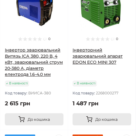
0
0
Інвертор зварювальний
Інверторний
Витязь ІСА 380, 220 В, 4
зварювальний апарат
кВт, зварювальний струм
EDON ECO MINI 307
20-380 А, діаметр
електрода 1.6-4.0 мм
В наявності
В наявності
Код товару:
ВИИСА-380
Код товару:
2268000277
2 615 грн
1 487 грн
До кошика
До кошика