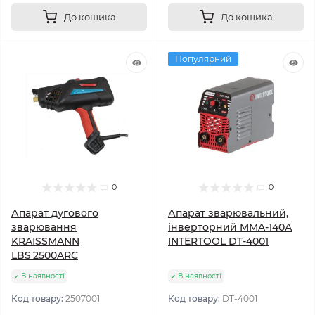
До кошика
До кошика
Популярний
0
0
Апарат дугового
Апарат зварювальний,
зварювання
інверторний MMA-140А
KRAISSMANN
INTERTOOL DT-4001
LBS'2500ARC
В наявності
В наявності
Код товару:
2507001
Код товару:
DT-4001