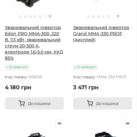
0
0
Зварювальний інвертор
Зварювальний інвертор
Edon PRO MMA-300, 220
Grand ММА-330 PROF
В, 7.3 кВт, зварювальний
(дисплей)
струм 20-300 А,
електроди 1.6-5.0 мм, ККД
85%
В наявності
В наявності
Код товару:
1018255
Код товару:
ММА-330 PROF
4 180 грн
3 471 грн
До кошика
До кошика