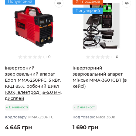
Популярний
Хіт продажів
Популярний
0
0
Інверторний
Інверторний
зварювальний апарат
зварювальний апарат
Edon MMA-250PFC, 5 кВт,
Мінськ ММА-360 IGBT (в
ККД 85%, робочий цикл
кейсі)
100%, електрод 1,6-5,0 мм,
дисплей
В наявності
В наявності
Код товару:
MMA-250PFC
Код товару:
миса 360к
4 645 грн
1 690 грн