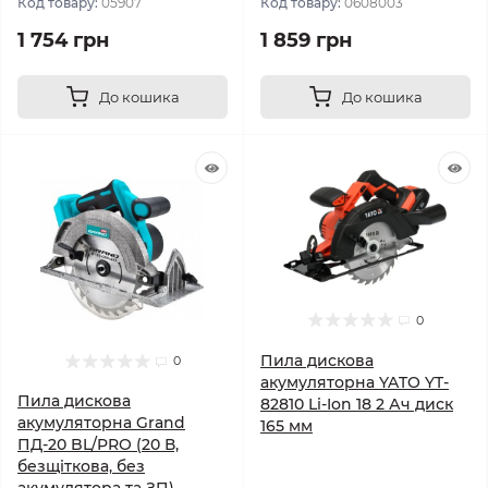
Код товару:
05907
Код товару:
0608003
1 754 грн
1 859 грн
До кошика
До кошика
0
Пила дискова
0
акумуляторна YATO YT-
Пила дискова
82810 Li-Ion 18 2 Ач диск
акумуляторна Grand
165 мм
ПД-20 BL/PRO (20 В,
безщіткова, без