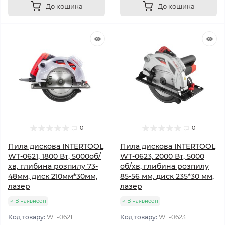
До кошика
До кошика
0
0
Пила дискова INTERTOOL
Пила дискова INTERTOOL
WT-0621, 1800 Вт, 5000об/
WT-0623, 2000 Вт, 5000
хв, глибина розпилу 73-
об/хв, глибина розпилу
48мм, диск 210мм*30мм,
85-56 мм, диск 235*30 мм,
лазер
лазер
В наявності
В наявності
Код товару:
WT-0621
Код товару:
WT-0623