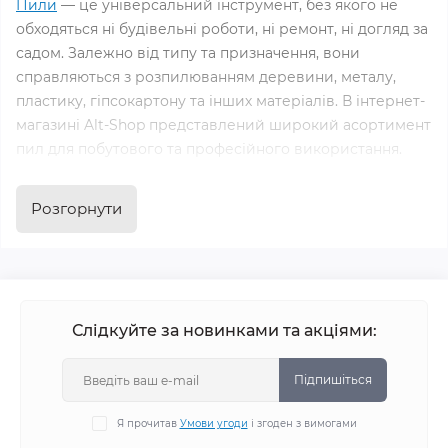
Пили
— це універсальний інструмент, без якого не
обходяться ні будівельні роботи, ні ремонт, ні догляд за
садом. Залежно від типу та призначення, вони
справляються з розпилюванням деревини, металу,
пластику, гіпсокартону та інших матеріалів. В інтернет-
магазині Alt-Shop представлений широкий асортимент
пил для побутового та професійного використання.
Особливості та переваги пил
Розгорнути
Пили мають безліч переваг, які роблять їх незамінними
у різних сферах:
універсальність — підходять для роботи з різними
Слідкуйте за новинками та акціями:
матеріалами: деревом, металом, пластиком;
висока продуктивність — потужні двигуни та гострі
Підпишіться
полотна забезпечують точність і швидкість
розпилювання;
Я прочитав
Умови угоди
і згоден з вимогами
компактність і зручність — ергономічний дизайн і