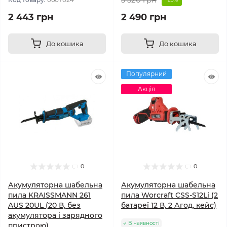
2 443 грн
2 490 грн
До кошика
До кошика
Популярний
Акція
0
0
Акумуляторна шабельна
Акумуляторна шабельна
пила KRAISSMANN 261
пила Worcraft CSS-S12Li (2
AUS 20UL (20 В, без
батареї 12 В, 2 Агод, кейс)
акумулятора і зарядного
В наявності
пристрою)