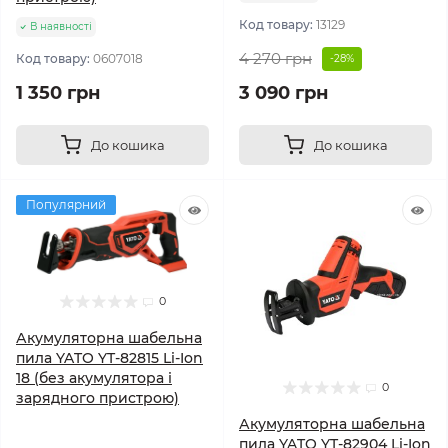
Код товару:
13129
В наявності
4 270 грн
Код товару:
0607018
-28%
1 350 грн
3 090 грн
До кошика
До кошика
Популярний
0
Акумуляторна шабельна
пила YATO YT-82815 Li-Ion
18 (без акумулятора і
0
зарядного пристрою)
Акумуляторна шабельна
пила YATO YT-82904 Li-Ion