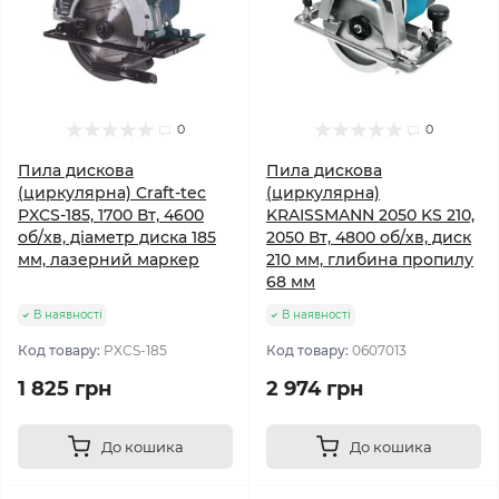
0
0
Пила дискова
Пила дискова
(циркулярна) Craft-tec
(циркулярна)
PXCS-185, 1700 Вт, 4600
KRAISSMANN 2050 KS 210,
об/хв, діаметр диска 185
2050 Вт, 4800 об/хв, диск
мм, лазерний маркер
210 мм, глибина пропилу
68 мм
В наявності
В наявності
Код товару:
PXCS-185
Код товару:
0607013
1 825 грн
2 974 грн
До кошика
До кошика