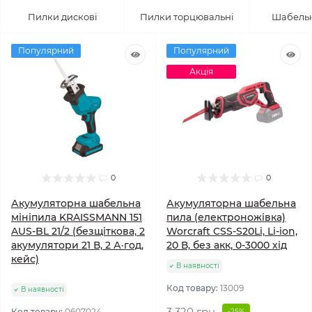
Пилки дискові
Пилки торцювальні
Шабельн
Популярний
Популярний
Акція
0
0
Акумуляторна шабельна
Акумуляторна шабельна
мініпила KRAISSMANN 151
пила (електроножівка)
AUS-BL 21/2 (безщіткова, 2
Worcraft CSS-S20Li, Li-ion,
акумулятори 21 В, 2 А·год,
20 В, без акк, 0-3000 хід
кейс)
В наявності
Код товару:
13009
В наявності
3 320 грн
Код товару:
0607024
-25%