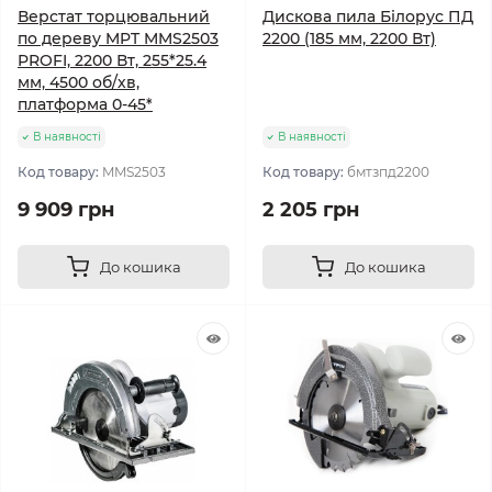
Верстат торцювальний
Дискова пила Білорус ПД
по дереву MPT MMS2503
2200 (185 мм, 2200 Вт)
PROFI, 2200 Вт, 255*25.4
мм, 4500 об/хв,
платформа 0-45*
В наявності
В наявності
Код товару:
MMS2503
Код товару:
бмтзпд2200
9 909 грн
2 205 грн
До кошика
До кошика