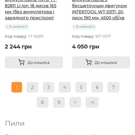
82811 Li-Ion 18 диска 165
бесщеточным двигуном
мм (без акумулятора і
INTERTOOL WT-0371, 20,
зарядного пристрою)
диск 190 мм, 4500 об/хв
В наявності
В наявності
Код товару:
YT-82811
Код товару:
WT-0371
2 244 грн
4 050 грн
До кошика
До кошика
1
2
3
4
5
6
7
8
9
>
>|
Пили