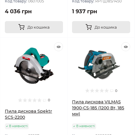
Код товару:
0607005
Код товару:
RPПД185/1450
4 036 грн
1 937 грн
До кошика
До кошика
0
0
Пила дискова VILMAS
1900-CS-185 (1200 Вт, 185
Пила дискова Spektr
мм)
SCS-2200
В наявності
В наявності