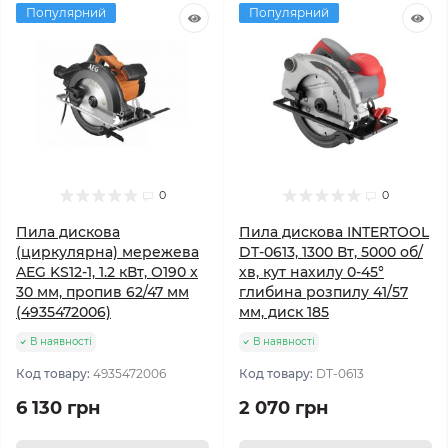
Популярний
Популярний
0
0
Пила дискова
Пила дискова INTERTOOL
(циркулярна) мережева
DT-0613, 1300 Вт, 5000 об/
AEG KS12-1, 1.2 кВт, O190 x
хв, кут нахилу 0-45°
30 мм, пропив 62/47 мм
глибина розпилу 41/57
(4935472006)
мм, диск 185
В наявності
В наявності
Код товару:
4935472006
Код товару:
DT-0613
6 130 грн
2 070 грн