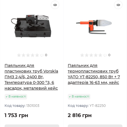
0
0
Паяльник для
Паяльник для
пластикових труб Vorskla
термопластикових труб
ПМЗ 2,4/6, 2400 Вт,
YATO YT-82250, 850 Вт + 7
Температура 0-300 °З, 6
адаптерів 16-63 мм, кейс
насадок, металевий кейс
В наявності
В наявності
Код товару:
1301003
Код товару:
YT-82250
1 753 грн
2 816 грн