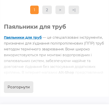
1
2
>
>|
Паяльники для труб
Паяльники для труб
— це спеціалізовані інструменти,
призначені для з’єднання поліпропіленових (ППР) труб
методом термічного зварювання. Вони широко
використовуються при монтажі водопровідних і
опалювальних систем, забезпечуючи надійне та
довговічне з’єднання без застосування додаткових
кріплень. В інтернет-магазині
Alt-Shop
представлений
широкий вибір
мережевих і акумуляторних
паяльників для труб
, які підходять як для
Розгорнути
професійного, так і для домашнього використання.
Переваги паяльників для труб