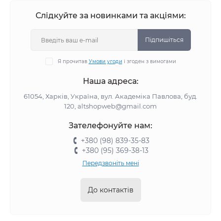
Надійне з’єднання
– міцні шви без протікань і
Слідкуйте за новинками та акціями:
корозії.
Швидкість роботи
– пайка займає всього кілька
Підпишіться
секунд.
Економічність
– не потребують додаткових витрат
Я прочитав
Умови угоди
і згоден з вимогами
на фітинги та герметики.
Простота у використанні
Наша адреса:
– не вимагає спеціальних
навичок для освоєння.
61054, Харків, Україна, вул. Академіка Павлова, буд.
Акумуляторні моделі
– автономна робота в місцях
120, altshopweb@gmail.com
без доступу до електромережі.
Зателефонуйте нам:
Види паяльників для труб
+380 (98) 839-35-83
+380 (95) 369-38-13
Мережеві паяльники
– працюють від розетки,
Передзвоніть мені
забезпечують стабільну температуру нагріву.
Акумуляторні паяльники
– мобільні та зручні для
До контактів
роботи в умовах обмеженого доступу до електрики.
Паяльники з електронним регулюванням
температури
– дозволяють точно налаштовувати