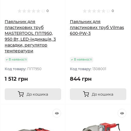
0
0
Паяльник для
Паяльник для
пластикових труб
пластикових труб Vilmas
MASTERTOOL ППТ950,
600-PW-3
950 Вт, LED-індикація, 3
насадки, регулятор
температури
В наявності
В наявності
Код товару:
ППТ950
Код товару:
1308001
1 512 грн
844 грн
До кошика
До кошика