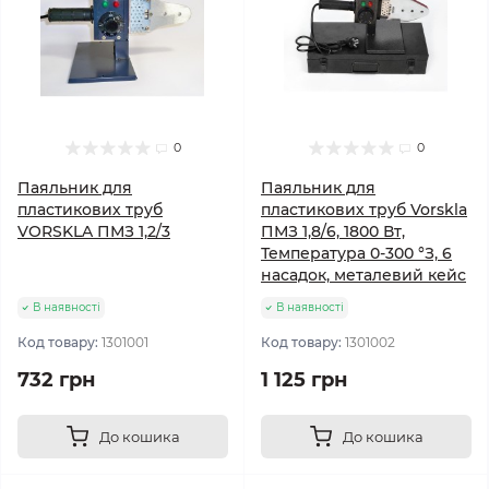
0
0
Паяльник для
Паяльник для
пластикових труб
пластикових труб Vorskla
VORSKLA ПМЗ 1,2/3
ПМЗ 1,8/6, 1800 Вт,
Температура 0-300 °З, 6
насадок, металевий кейс
В наявності
В наявності
Код товару:
1301001
Код товару:
1301002
732 грн
1 125 грн
До кошика
До кошика