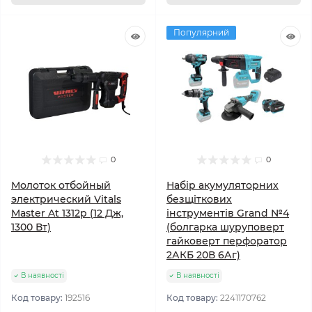
Популярний
0
0
Молоток отбойный
Набір акумуляторних
электрический Vitals
безщіткових
Master At 1312p (12 Дж,
інструментів Grand №4
1300 Вт)
(болгарка шуруповерт
гайковерт перфоратор
2АКБ 20В 6Аг)
В наявності
В наявності
Код товару:
192516
Код товару:
2241170762