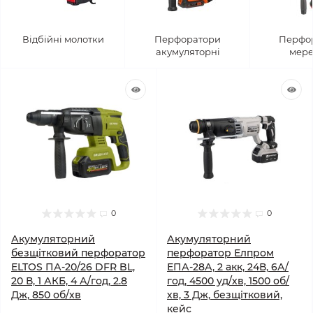
Відбійні молотки
Перфоратори
Перфо
акумуляторні
мере
0
0
Акумуляторний
Акумуляторний
безщітковий перфоратор
перфоратор Елпром
ELTOS ПА-20/26 DFR BL,
ЕПА-28А, 2 акк, 24В, 6А/
20 В, 1 АКБ, 4 А/год, 2.8
год, 4500 уд/хв, 1500 об/
Дж, 850 об/хв
хв, 3 Дж, безщітковий,
кейс