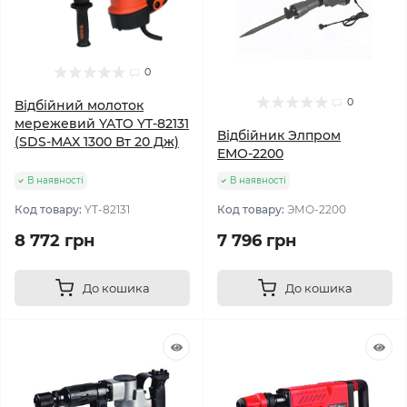
0
0
Відбійний молоток
мережевий YATO YT-82131
Відбійник Элпром
(SDS-MAX 1300 Вт 20 Дж)
ЕМО-2200
В наявності
В наявності
Код товару:
YT-82131
Код товару:
ЭМО-2200
8 772 грн
7 796 грн
До кошика
До кошика