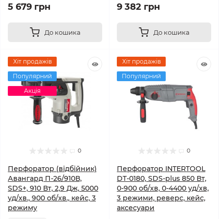
5 679 грн
9 382 грн
До кошика
До кошика
Хіт продажів
Хіт продажів
Популярний
Популярний
Акція
0
0
Перфоратор (відбійник)
Перфоратор INTERTOOL
Авангард П-26/910В,
DT-0180, SDS-plus 850 Вт,
SDS+, 910 Вт, 2,9 Дж, 5000
0-900 об/хв, 0-4400 уд/хв,
уд/хв., 900 об/хв., кейс, 3
3 режими, реверс, кейс,
режиму
аксесуари