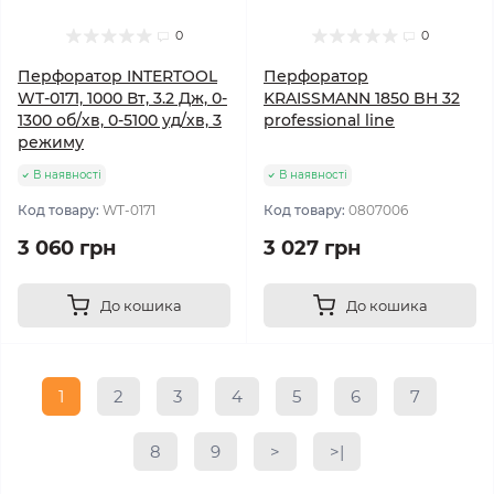
0
0
Перфоратор INTERTOOL
Перфоратор
WT-0171, 1000 Вт, 3.2 Дж, 0-
KRAISSMANN 1850 BH 32
1300 об/хв, 0-5100 уд/хв, 3
professional line
режиму
В наявності
В наявності
Код товару:
WT-0171
Код товару:
0807006
3 060 грн
3 027 грн
До кошика
До кошика
1
2
3
4
5
6
7
8
9
>
>|