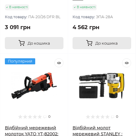
В наявності
В наявності
Код товару:
ПА-20/26 DFR BL
Код товару:
ЭПА-28А
3 091 грн
4 562 грн
До кошика
До кошика
Популярний
0
0
Відбійний мережевий
Відбійний молот
молоток YATO YT-82002:
мережевий STANLEY :