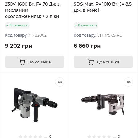
230V, 1600 Вт, F= 70 Дж з
SDS-Max, P= 1010 Вт. J= 8,5
масляним
Дж. в кейсі
охолодженням; + 2 піки
В наявності
В наявності
Код товару:
YT-82002
Код товару:
STHM5KS-RU
9 202 грн
6 660 грн
До кошика
До кошика
0
0