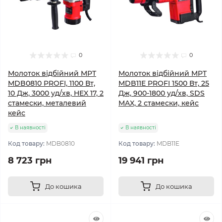
0
0
Молоток відбійний MPT
Молоток відбійний MPT
MDB0810 PROFI, 1100 Вт,
MDB11E PROFI 1500 Вт, 25
10 Дж, 3000 уд/хв, HEX 17, 2
Дж, 900-1800 уд/хв, SDS
стамески, металевий
MAX, 2 стамески, кейс
кейс
В наявності
В наявності
Код товару:
MDB0810
Код товару:
MDB11E
8 723 грн
19 941 грн
До кошика
До кошика