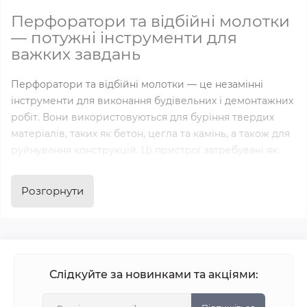
Перфоратори та відбійні молотки
— потужні інструменти для
важких завдань
Перфоратори та відбійні молотки — це незамінні
інструменти для виконання будівельних і демонтажних
робіт. Вони використовуються для буріння твердих
матеріалів, таких як бетон, цегла та камінь, а також для
руйнування конструкцій. Ці пристрої затребувані як
серед професіоналів, так і в побутових умовах завдяки
високій продуктивності та надійності.
Розгорнути
Особливості та переваги
перфораторів і відбійних молотків
Перфоратори та відбійні молотки мають широкий
Слідкуйте за новинками та акціями:
спектр застосувань і вражаючі характеристики, які
забезпечують зручність та ефективність роботи: