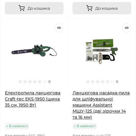
До кошика
До кошика
0
0
Електропила ланцюгова
Ланцюгова насадка-пила
Craft-tec EKS-1950 (шина
для шліфувальної
35 см, 1950 Вт)
машини Assistant
МШУ-125 (дві зірочки 14
та 16 мм)
В наявності
В наявності
Код товару:
EKS-1950
Код товару:
анпц125