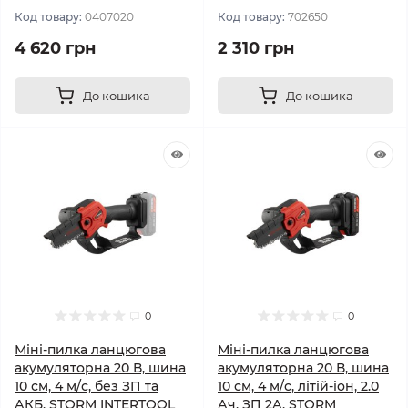
Код товару:
0407020
Код товару:
702650
4 620 грн
2 310 грн
До кошика
До кошика
0
0
Міні-пилка ланцюгова
Міні-пилка ланцюгова
акумуляторна 20 В, шина
акумуляторна 20 В, шина
10 см, 4 м/с, без ЗП та
10 см, 4 м/с, літій-іон, 2.0
АКБ, STORM INTERTOOL
Ач, ЗП 2А, STORM