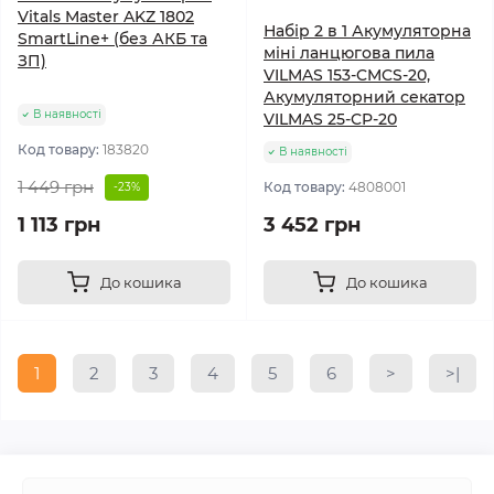
Vitals Master AKZ 1802
Набір 2 в 1 Акумуляторна
SmartLine+ (без АКБ та
міні ланцюгова пила
ЗП)
VILMAS 153-CMCS-20,
Акумуляторний секатор
В наявності
VILMAS 25-CP-20
Код товару:
183820
В наявності
1 449 грн
Код товару:
4808001
-23%
1 113 грн
3 452 грн
До кошика
До кошика
1
2
3
4
5
6
>
>|