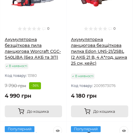
0
0
Акумуляторна
Акумуляторна
безщіткова пила
ланцюгова безщіткова
ланцюгова Worcraft CGC-
пилка Edon UNS-21/25BL
S40LiBA (Без АКБ та ЗП)
(2 АКБ 21 В, 4 А*год, шина
25 см, кейс)
В наявності
Код товару:
13180
В наявності
7 790 грн
Код товару:
2009573076
-36%
4 990 грн
4 180 грн
До кошика
До кошика
Популярний
Популярний