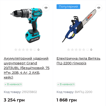
Популярний
0
0
Акумуляторний ударний
Електрична пила Витязь
шуруповерт Grand
ПЦ-2200 гілкоріз
20/13UBL (безщітковий, 75
Н*м, 20В, 4 Аг, 2 АКБ,
кейс)
В наявності
В наявності
Код товару:
2151213802
Код товару:
ВИПЦ-2200
3 254 грн
1 868 грн