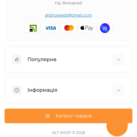
Нд: Вихідний
altshopweb@gmail.com
Популярне
Електроінструмент
Зварювальне обладнання
Інформація
Відпочинок, туризм
Пневмоінструмент
Доставка та оплата
Товари для автомобілів
Про магазин
Каталог товарів
Умови повернення
Зворотній зв'язок
ALT-SHOP © 2026