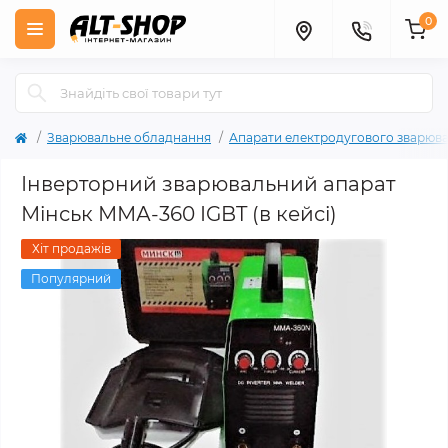
0
Зварювальне обладнання
Апарати електродугового зварюв
Інверторний зварювальний апарат
Мінськ ММА-360 IGBT (в кейсі)
Хіт продажів
Популярний