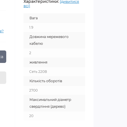
Характеристики:
(дивитися
всі)
Вага
1.9
е?
Довжина мережевого
кабелю
2
ка
живлення
Сеть 220В
Кількість оборотів
2700
Максимальний діаметр
свердління (дерево)
20