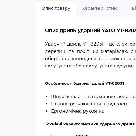
Опис товару
Характеристики
В
Опис дриль ударний YATO YT-8203
Ударний дриль YT-82031 – це електроі
деревині та похідних матеріалах, с
обертання шпинделя, перемикання нап
вкручувати або викручувати шурупи.
Особливості Ударної дрилі YT-82031
Шнур живлення з гумовою ізоляці
Плавне регулювання швидкості
Ергономічна рукоятка
Технічні характеристики Ударного дриля