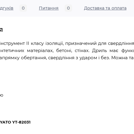
ідгуків
0
Питання
0
Доставка та оплата
1
нструмент II класу ізоляції, призначений для свердління 
интетичних матеріалах, бетоні, стінах. Дриль має фун
рямку обертання, свердління з ударом і без. Можна та
єю
 YATO YT-82031