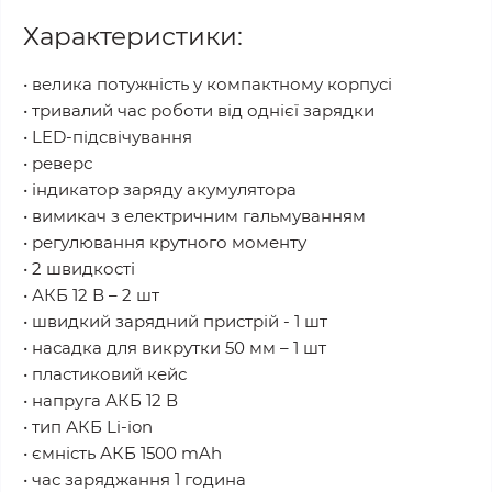
Характеристики:
• велика потужність у компактному корпусі
• тривалий час роботи від однієї зарядки
• LED-підсвічування
• реверс
• індикатор заряду акумулятора
• вимикач з електричним гальмуванням
• регулювання крутного моменту
• 2 швидкості
• АКБ 12 В – 2 шт
• швидкий зарядний пристрій - 1 шт
• насадка для викрутки 50 мм – 1 шт
• пластиковий кейс
• напруга АКБ 12 В
• тип АКБ Li-ion
• ємність АКБ 1500 mAh
• час заряджання 1 година