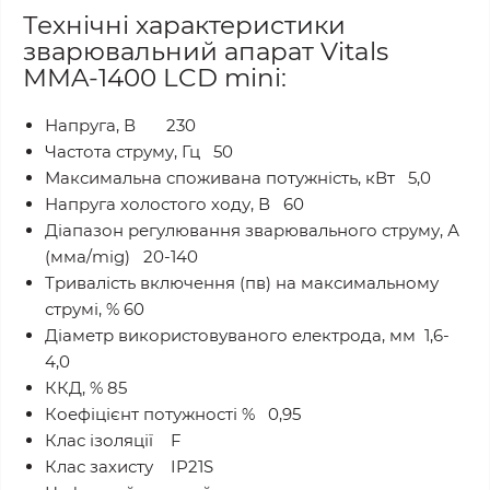
Технічні характеристики
зварювальний апарат Vitals
MMA-1400 LCD mini:
Напруга, В 230
Частота струму, Гц 50
Максимальна споживана потужність, кВт 5,0
Напруга холостого ходу, В 60
Діапазон регулювання зварювального струму, А
(мма/mig) 20-140
Тривалість включення (пв) на максимальному
струмі, % 60
Діаметр використовуваного електрода, мм 1,6-
4,0
ККД, % 85
Коефіцієнт потужності % 0,95
Клас ізоляції F
Клас захисту IP21S