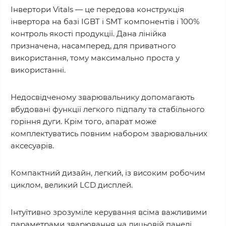
Інвертори Vitals — це передова конструкція
інвертора на базі IGBT і SMT компонентів і 100%
контроль якості продукції. Дана лінійка
призначена, насамперед, для приватного
використання, тому максимально проста у
використанні.
Недосвідченому зварювальнику допомагають
вбудовані функції легкого підпалу та стабільного
горіння дуги. Крім того, апарат може
комплектуватись повним набором зварювальних
аксесуарів.
Компактний дизайн, легкий, із високим робочим
циклом, великий LCD дисплей.
Інтуїтивно зрозуміле керування всіма важливими
параметрами зварювання на лицьовій панелі