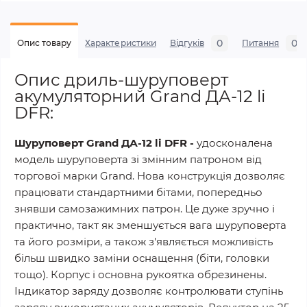
0
0
Опис товару
Характеристики
Відгуків
Питання
Опис дриль-шуруповерт
акумуляторний Grand ДА-12 li
DFR:
Шуруповерт Grand ДА
-12 li DFR -
удосконалена
модель шуруповерта зі змінним патроном від
торгової марки Grand. Нова конструкція дозволяє
працювати стандартними бітами, попередньо
знявши самозажимних патрон. Це дуже зручно і
практично, такт як зменшується вага шуруповерта
та його розміри, а також з'являється можливість
більш швидко заміни оснащення (біти, головки
тощо). Корпус і основна рукоятка обрезинены.
Індикатор заряду дозволяє контролювати ступінь