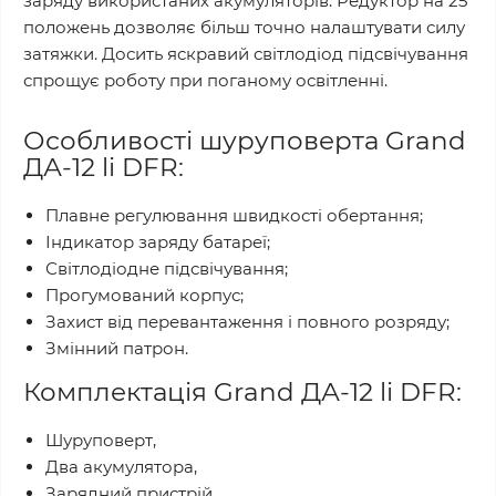
заряду використаних акумуляторів. Редуктор на 25
положень дозволяє більш точно налаштувати силу
затяжки. Досить яскравий світлодіод підсвічування
спрощує роботу при поганому освітленні.
Особливості шуруповерта Grand
ДА-12 li DFR:
Плавне регулювання швидкості обертання;
Індикатор заряду батареї;
Світлодіодне підсвічування;
Прогумований корпус;
Захист від перевантаження і повного розряду;
Змінний патрон.
Комплектація Grand ДА-12 li DFR:
Шуруповерт,
Два акумулятора,
Зарядний пристрій,