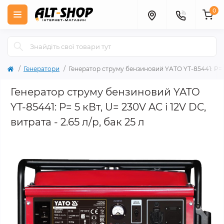
0
Генератори
Генератор струму бензиновий YATO YT-85441: P= 5 к
Генератор струму бензиновий YATO
YT-85441: P= 5 кВт, U= 230V AC і 12V DC,
витрата - 2.65 л/р, бак 25 л