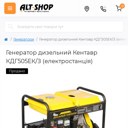
0
Генератори
Генератор дизельний Кентавр КДГ505ЕК/З (елект
Генератор дизельний Кентавр
КДГ505ЕК/З (електростанція)
Продано