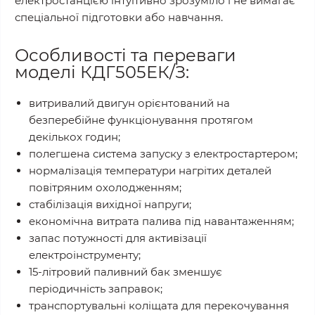
електростанцією інтуїтивно зрозуміло і не вимагає
спеціальної підготовки або навчання.
Особливості та переваги
моделі КДГ505ЕК/З:
витривалий двигун орієнтований на
безперебійне функціонування протягом
декількох годин;
полегшена система запуску з електростартером;
нормалізація температури нагрітих деталей
повітряним охолодженням;
стабілізація вихідної напруги;
економічна витрата палива під навантаженням;
запас потужності для активізації
електроінструменту;
15-літровий паливний бак зменшує
періодичність заправок;
транспортувальні коліщата для перекочування