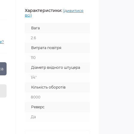
Характеристики:
(дивитися
всі)
Вага
2.6
е?
Витрата повітря
110
Діаметр вхідного штуцера
ка
1/4"
Кількість оборотів
8000
Реверс
Да