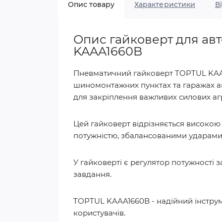
Опис товару
Характеристики
В
Опис гайковерт для ав
KAAA1660B
Пневматичний гайковерт TOPTUL KAAA
шиномонтажних пунктах та гаражах авт
для закріплення важливих силових агр
Цей гайковерт відрізняється високою 
потужністю, збалансованими ударами 
У гайковерті є регулятор потужності
завдання.
TOPTUL KAAA1660B - надійний інструм
користувачів.