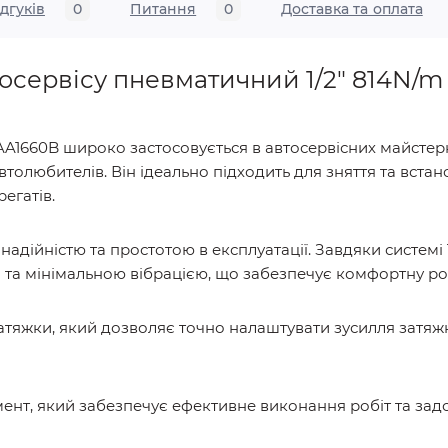
ідгуків
0
Питання
0
Доставка та оплата
тосервісу пневматичний 1/2" 814N/
1660B широко застосовується в автосервісних майстерня
олюбителів. Він ідеально підходить для зняття та встано
егатів.
надійністю та простотою в експлуатації. Завдяки систем
та мінімальною вібрацією, що забезпечує комфортну ро
 затяжки, який дозволяє точно налаштувати зусилля затя
ент, який забезпечує ефективне виконання робіт та за