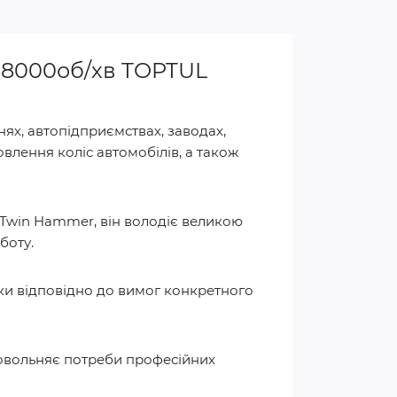
m 8000об/хв TOPTUL
х, автопідприємствах, заводах,
влення коліс автомобілів, а також
і Twin Hammer, він володіє великою
боту.
жки відповідно до вимог конкретного
довольняє потреби професійних