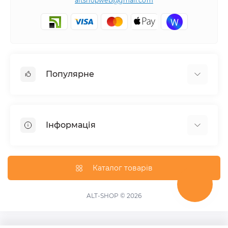
altshopweb@gmail.com
Популярне
Електроінструмент
Зварювальне обладнання
Інформація
Відпочинок, туризм
Пневмоінструмент
Доставка та оплата
Товари для автомобілів
Про магазин
Каталог товарів
Умови повернення
Зворотній зв'язок
ALT-SHOP © 2026
Карта сайту
Акції