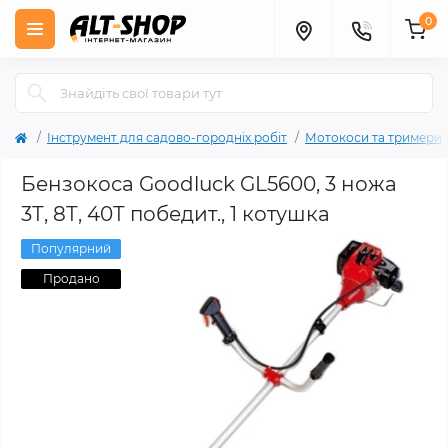
0
Інструмент для садово-городніх робіт
Мотокоси та тримери
Бензокоса Goodluck GL5600, 3 ножа
3Т, 8Т, 40Т победит., 1 котушка
Популярний
Продано