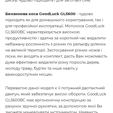
диска, чудово підходить і для заготівлі сіна.
Бензинова коса GoodLuck GL5600
- чудово
підходить як для домашнього користування, так і
для професійної експлуатації. Мотокоса GoodLuck
GL5600BC характеризується високою
продуктивністю і здатна за короткий час видалити
небажану рослинність з різних по рельєфу ділянок
на великій території. Застосування різних ножів і
ліски, які входять в комплект, дасть Вам можливість
дуже ефективно видалити різну поросль дерев,
молоду траву, бур'ян та інше навіть у
важкодоступних місцях.
Перевагою даної моделі є її потужний двотактний
двигун, який забезпечує високі обороти. GoodLuck
GL5600BC має ергономічну конструкцію за
рахунок зручної рукоятки, за допомогою якої Ви
зможете маневрувати інструментом. Наявність