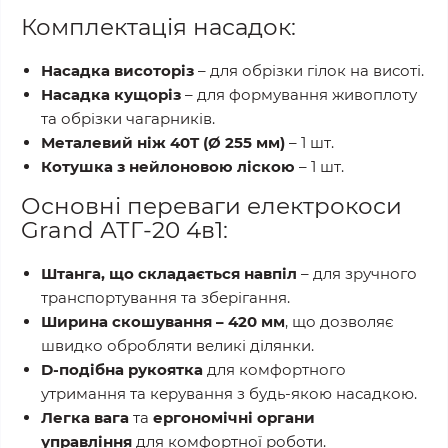
Комплектація насадок:
Насадка висоторіз
– для обрізки гілок на висоті.
Насадка кущоріз
– для формування живоплоту
та обрізки чагарників.
Металевий ніж 40T (Ø 255 мм)
– 1 шт.
Котушка з нейлоновою ліскою
– 1 шт.
Основні переваги електрокоси
Grand АТГ-20 4в1:
Штанга, що складається навпіл
– для зручного
транспортування та зберігання.
Ширина скошування – 420 мм
, що дозволяє
швидко обробляти великі ділянки.
D-подібна рукоятка
для комфортного
утримання та керування з будь-якою насадкою.
Легка вага
та
ергономічні органи
управління
для комфортної роботи.