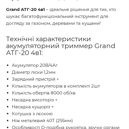
Grand АТГ-20 4в1
– ідеальне рішення для тих, хто
шукає багатофункціональний інструмент для
догляду за газоном, деревами та кущами!
Технічні характеристики
акумуляторний триммер Grand
АТГ-20 4в1:
Акумулятор 20В/4Аг
Діаметр ліски 1,2мм
Зарядний пристрій +
Кількість акумуляторів в комплекті 2шт
Кількість обертів 8000 об/хв
Насадка висоторіз +
Насадка кущоріз +
Котушка з лєскою
Ніж металевий 40Т (255мм)
Особливості D-подібна рукоятка, зручні органи