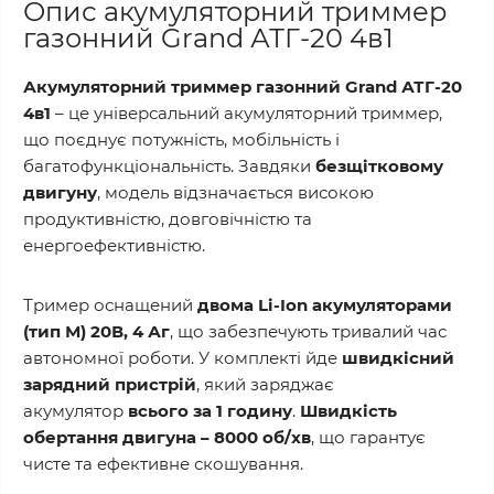
Опис акумуляторний триммер
газонний Grand АТГ-20 4в1
Акумуляторний триммер газонний Grand АТГ-20
4в1
– це універсальний акумуляторний триммер,
що поєднує потужність, мобільність і
багатофункціональність. Завдяки
безщітковому
двигуну
, модель відзначається високою
продуктивністю, довговічністю та
енергоефективністю.
Тример оснащений
двома Li-Ion акумуляторами
(тип М) 20В, 4 Аг
, що забезпечують тривалий час
автономної роботи. У комплекті йде
швидкісний
зарядний пристрій
, який заряджає
акумулятор
всього за 1 годину
.
Швидкість
обертання двигуна – 8000 об/хв
, що гарантує
чисте та ефективне скошування.