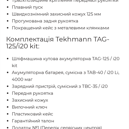
Трьохпозиційне кріплення передньої рукоятки
Плавний пуск
Швидкознімний захисний кожух 125 мм
Прогумована задня рукоятка
Покращений кейс з металевими клямками
Комплектація Tekhmann TAG-
125/i20 kit:
Шліфмашина кутова акумуляторна TAG-125 / i20
kit
Акумуляторна батарея, сумісна з TAB-40 / i20 Li,
4000 маг
Зарядний пристрій, сумісний з TBC-35 / i20
Передня рукоятка
Захисний кожух
Вилочний ключ
Пластиковий кейс
Гарантійний талон
Додаток №1 (Перелік сервісних центрів)