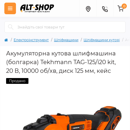
0
Електроінструмент
Шліфмашини
Шліфмашини кутові
Ак
Акумуляторна кутова шлифмашина
(болгарка) Tekhmann TAG-125/i20 kit,
20 В, 10000 об/хв, диск 125 мм, кейс
Продано