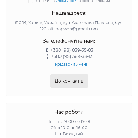
Я прочитав
Умови угоди
і згоден з вимогами
Наша адреса:
61054, Харків, Україна, вул. Академіка Павлова, буд.
120, altshopweb@gmail.com
Зателефонуйте нам:
+380 (98) 839-35-83
+380 (95) 369-38-13
Передзвоніть мені
До контактів
Час роботи
Пн-Пт: з 9-00 до 19-00
Сб: з 10-0 до 16-00
Нд: Вихідний