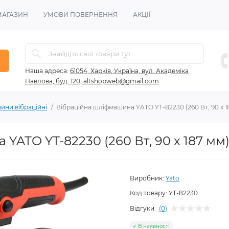
МАГАЗИН
УМОВИ ПОВЕРНЕННЯ
АКЦІЇ
Наша адреса:
61054, Харків, Україна, вул. Академіка
Павлова, буд. 120, altshopweb@gmail.com
ни вібраційні
Вібраційна шліфмашина YATO YT-82230 (260 Вт, 90 х 1
YATO YT-82230 (260 Вт, 90 х 187 мм
Виробник:
Yato
Код товару:
YT-82230
Відгуки:
(0)
В наявності