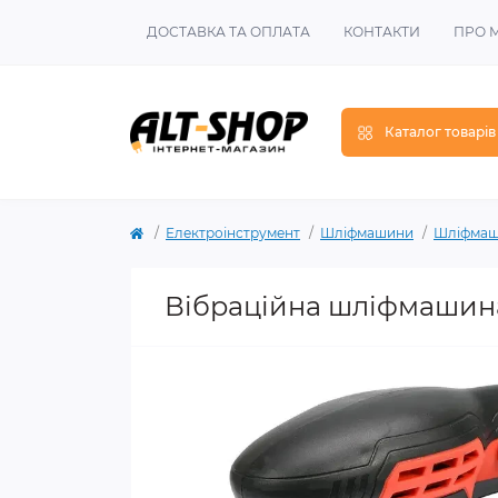
ДОСТАВКА ТА ОПЛАТА
КОНТАКТИ
ПРО 
Каталог товарів
Електроінструмент
Шліфмашини
Шліфмаши
Вібраційна шліфмашина 