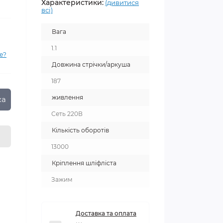
Характеристики:
(дивитися
всі)
Вага
1.1
е?
Довжина стрічки/аркуша
187
живлення
ка
Сеть 220В
Кількість оборотів
13000
Кріплення шліфліста
Зажим
Доставка та оплата