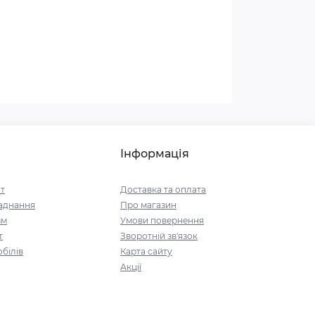
Інформація
т
Доставка та оплата
аднання
Про магазин
зм
Умови повернення
т
Зворотній зв'язок
білів
Карта сайту
Акції