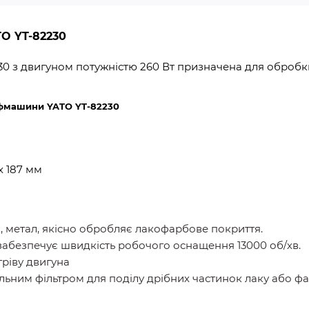
O YT-82230
 з двигуном потужністю 260 Вт призначена для обробки
іфмашини YATO YT-82230
х 187 мм
 метал, якісно обробляє лакофарбове покриття.
 забезпечує швидкість робочого оснащення 13000 об/хв.
гріву двигуна
ьним фільтром для поділу дрібних частинок лаку або фа