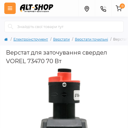
0
Електроінструмент
Верстати
Верстати точильні
Верстат
Верстат для заточування свердел
VOREL 73470 70 Вт