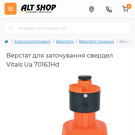
0
Електроінструмент
Верстати
Верстати точильні
Верстат
Верстат для заточування свердел
Vitals Ua 7016JHd