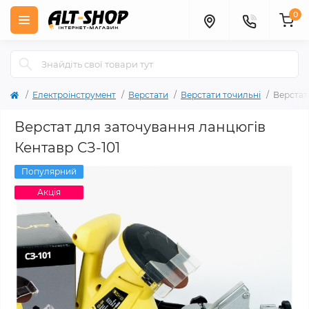
0
Електроінструмент
Верстати
Верстати точильні
Верстат
Верстат для заточування ланцюгів
Кентавр СЗ-101
Популярний
Акція