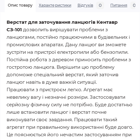
0
0
Опис товару
Характеристики
Відгуків
Питання
Верстат для заточування ланцюгів Кентавр
СЗ-101
дозволить вирішувати проблеми з
ланцюгами, постійно працюючими в будівельних і
промислових апаратах. Дану ланцюг ви зможете
зустріти на пристрої електропили або бензопили.
Постійна робота з деревом приносить проблеми з
гостротою ланцюга. Вирішити цю проблему
допоможе спеціальний верстат, який заточив
ланцюг навіть в дуже важкій ситуації.
Працювати з пристроєм легко. Агрегат має
невелику вагу і незначні розміри. Застосовувати
серйозну фізичну силу не потрібно. Буде достатньо
лише встановити ланцюг і верстат почне
виконувати своє завдання. Працювати такий
агрегат при правильному використанні буде довго.
Це пояснюється його нечастим застосуванням при