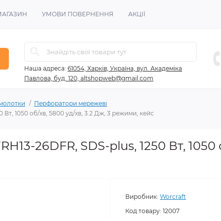
МАГАЗИН
УМОВИ ПОВЕРНЕННЯ
АКЦІЇ
Наша адреса:
61054, Харків, Україна, вул. Академіка
Павлова, буд. 120, altshopweb@gmail.com
 молотки
Перфоратори мережеві
т, 1050 об/хв, 5800 уд/хв, 3.2 Дж, 3 режими, кейс
13-26DFR, SDS-plus, 1250 Вт, 1050 об
Виробник:
Worcraft
Код товару:
12007