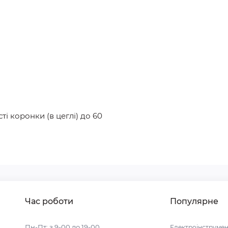
сті коронки (в цеглі) до 60
Час роботи
Популярне
Пн-Пт: з 9-00 до 19-00
Електроінструмен