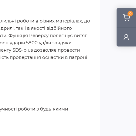
0
лильні роботи в різних матеріалах, до
илі, так і в якості відбійного
оти. Функція Реверсу полегшує витяг
сті ударів 5800 уд/хв завдяки
менту SDS-plus дозволяє провести
ість провертання оснастки в патроні
учності роботи з будь-якими