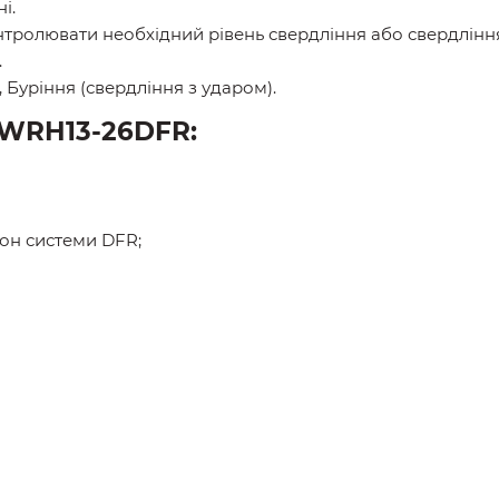
і.
ролювати необхідний рівень свердління або свердлінн
.
 Буріння (свердління з ударом).
 WRH13-26DFR:
н системи DFR;