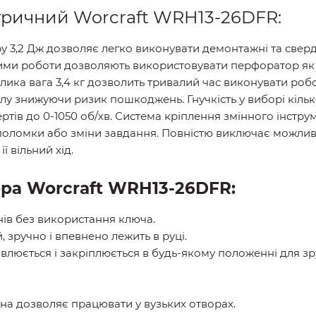
ричний Worcraft WRH13-26DFR:
у 3,2 Дж дозволяє легко виконувати демонтажні та сверд
ежими роботи дозволяють використовувати перфоратор як др
лика вага 3,4 кг дозволить тривалий час виконувати роб
у знижуючи ризик пошкоджень. Гнучкість у виборі кілько
тів до 0-1050 об/хв. Система кріплення змінного інстру
о поломки або зміни завдання. Повністю виключає можлив
ї вільний хід.
ра Worcraft WRH13-26DFR:
ів без використання ключа.
 зручно і впевнено лежить в руці.
влюється і закріплюється в будь-якому положенні для зр
а дозволяє працювати у вузьких отворах.