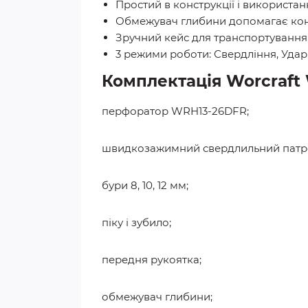
Простий в конструкції і використанн
Обмежувач глибини допомагає конт
Зручний кейс для транспортування
3 режими роботи: Свердління, Удар,
Комплектація Worcraft
перфоратор WRH13-26DFR;
швидкозажимний свердлильний патро
бури 8, 10, 12 мм;
піку і зубило;
передня рукоятка;
обмежувач глибини;