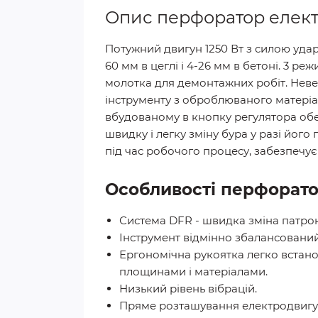
Опис перфоратор елект
Потужний двигун 1250 Вт з силою удар
60 мм в цеглі і 4-26 мм в бетоні. 3 р
молотка для демонтажних робіт. Неве
інструменту з оброблюваного матеріал
вбудованому в кнопку регулятора обер
швидку і легку зміну бура у разі йог
під час робочого процесу, забезпечує ї
Особливості перфорато
Система DFR - швидка зміна патрон
Інструмент відмінно збалансований,
Ергономічна рукоятка легко встано
площинами і матеріалами.
Низький рівень вібрацій.
Пряме розташування електродвигун