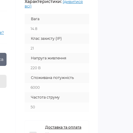
Характеристики:
(дивитися
всі)
Вага
14.8
е?
Клас захисту (ІР)
21
Напруга живлення
ка
220 В
Споживана потужність
6000
Частота струму
50
Доставка та оплата