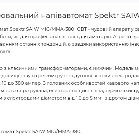
ювальний напівавтомат Spektr SAI
ат Spektr SAIW MIG/MMA-380 IGBT - чудовий апарат у св
боти, як для професіоналів, так і для аматорів. Агрегат 
ванням останніх тенденцій, а завдяки використанню інве
вага.
но з класичними трансформаторами, є нижчим. Модель 
едовищі газу і в режимі ручної дугової зварки електрода
 10 до 380 ампер. З головних особливостей кавового нап
омного євро рукава, електронна диcплівка, термозахисту, у
електродами діаметром від 1.6 до 5 мм і з дротом діаме
томат Spektr SAIW MIG/MMA-380;