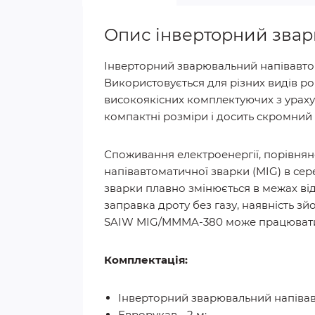
Опис інверторний звар
Інверторний зварювальний напівавтом
Використовується для різних видів ро
високоякісних комплектуючих з ураху
компактні розміри і досить скромний 
Споживання електроенергії, порівня
напівавтоматичної зварки (MIG) в сер
зварки плавно змінюється в межах від
заправка дроту без газу, наявність зй
SAIW MIG/MMMA-380 може працювати з 
Комплектація:
Інверторний зварювальний напівав
Еврорукав - 2 м;