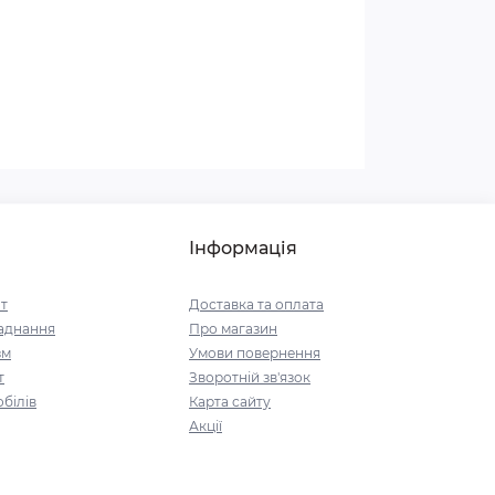
Інформація
т
Доставка та оплата
аднання
Про магазин
зм
Умови повернення
т
Зворотній зв'язок
білів
Карта сайту
Акції