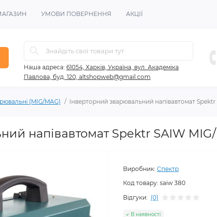
МАГАЗИН
УМОВИ ПОВЕРНЕННЯ
АКЦІЇ
Наша адреса:
61054, Харків, Україна, вул. Академіка
Павлова, буд. 120, altshopweb@gmail.com
арювальні (MIG/MAG)
Інверторний зварювальний напівавтомат Spektr 
ий напівавтомат Spektr SAIW MIG/M
Виробник:
Спектр
Код товару:
saiw 380
Відгуки:
(0)
В наявності