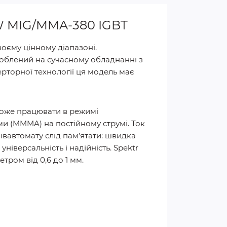
W MIG/MMA-380 IGBT
оєму цінному діапазоні.
зроблений на сучасному обладнанні з
рторної технології ця модель має
може працювати в режимі
ми (MMMA) на постійному струмі. Ток
івавтомату слід пам’ятати: швидка
ніверсальність і надійність. Spektr
тром від 0,6 до 1 мм.