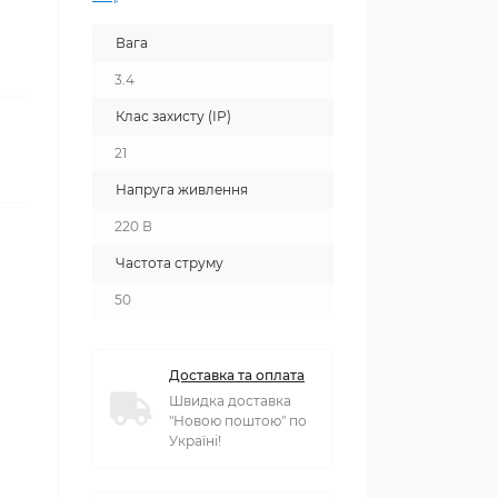
Вага
3.4
Клас захисту (ІР)
21
Напруга живлення
220 В
Частота струму
50
Доставка та оплата
Швидка доставка
"Новою поштою" по
Україні!