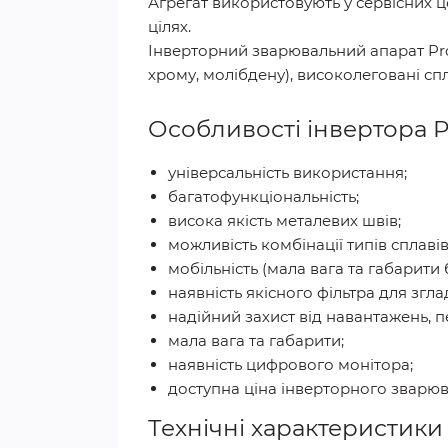
Агрегат використовують у сервісних ц
цілях.
Інверторний зварювальний апарат Proc
хрому, молібдену), високолеговані спл
Особливості інвертора Pr
універсальність використання;
багатофункціональність;
висока якість металевих швів;
можливість комбінації типів сплавів
мобільність (мала вага та габарити 
наявність якісного фільтра для зг
надійний захист від навантажень, п
мала вага та габарити;
наявність цифрового монітора;
доступна ціна інверторного зварюв
Технічні характеристики