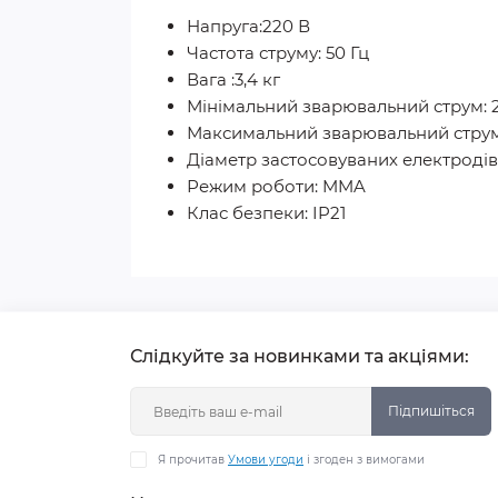
Напруга:220 В
Частота струму: 50 Гц
Вага :3,4 кг
Мінімальний зварювальний струм: 
Максимальний зварювальний струм
Діаметр застосовуваних електродів: 
Режим роботи: MMA
Клас безпеки: IP21
Слідкуйте за новинками та акціями:
Підпишіться
Я прочитав
Умови угоди
і згоден з вимогами