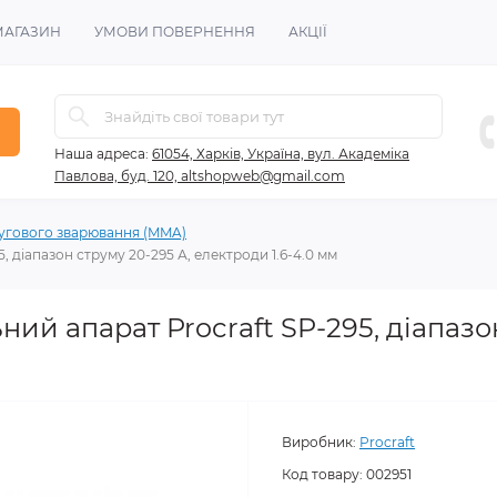
МАГАЗИН
УМОВИ ПОВЕРНЕННЯ
АКЦІЇ
Наша адреса:
61054, Харків, Україна, вул. Академіка
Павлова, буд. 120, altshopweb@gmail.com
угового зварювання (MMA)
 діапазон струму 20-295 А, електроди 1.6-4.0 мм
ий апарат Procraft SP-295, діапазон
Виробник:
Procraft
Код товару:
002951