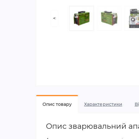
<
Опис товару
Характеристики
В
Опис зварювальний апар