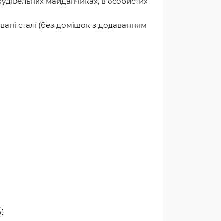
будівельних майданчиках, в особистих
овані сталі (без домішок з додаванням
: