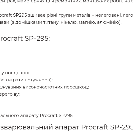
ентрах, майстернях для ремонтних, монтажних робіт, на 
raft SP295 зшиває різні групи металів – нелеговані, лег
ави (з домішками титану, нікелю, магнію, алюмінію).
ocraft SP-295:
 у поєднанні;
без втрати потужності);
ладжування високочастотних перешкод;
ерегріву;
ального апарату Procraft SP295
 зварювальний апарат Procraft SP-295