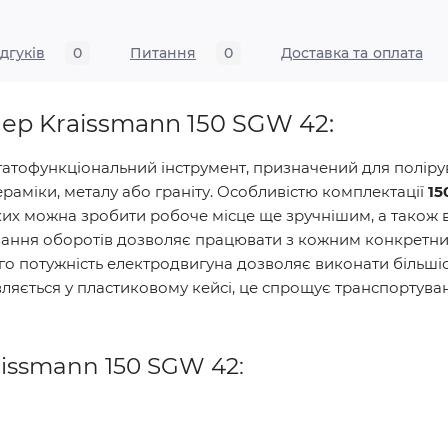
ідгуків
0
Питання
0
Доставка та оплата
ер Kraissmann 150 SGW 42:
гатофункціональний інструмент, призначений для поліру
ераміки, металу або граніту. Особливістю комплектації
15
яких можна зробити робоче місце ще зручнішим, а також
улювання оборотів дозволяє працювати з кожним конкретн
го потужність електродвигуна дозволяє виконати більшіс
вляється у пластиковому кейсі, це спрощує транспортува
issmann 150 SGW 42: