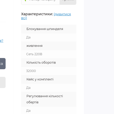
Характеристики:
(дивитися
всі)
Блокування шпинделя
Да
е?
живлення
Сеть 220В
Кількість оборотів
ка
32000
Кейс у комплекті
Да
Регулювання кількості
обертів
Да