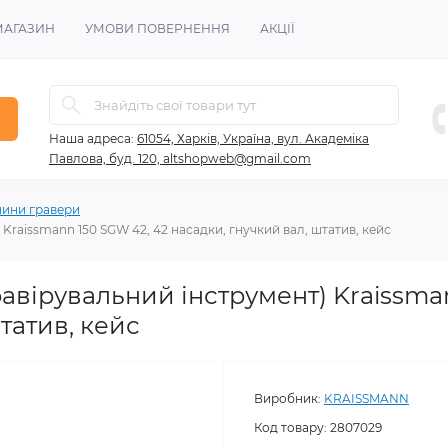
МАГАЗИН
УМОВИ ПОВЕРНЕННЯ
АКЦІЇ
Наша адреса:
61054, Харків, Україна, вул. Академіка
Павлова, буд. 120, altshopweb@gmail.com
ини гравери
Kraissmann 150 SGW 42, 42 насадки, гнучкий вал, штатив, кейс
авірувальний інструмент) Kraissma
татив, кейс
Виробник:
KRAISSMANN
Код товару:
2807029