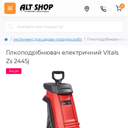
0
Інструмент для садово-городніх робіт
Гілкоподрібнювач елек
Гілкоподрібнювач електричний Vitals
Zs 2445j
Акція