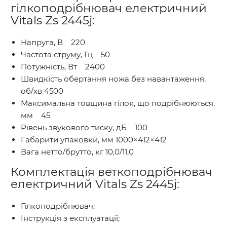
гілкоподрібнювач електричний
Vitals Zs 2445j:
Напруга, В 220
Частота струму, Гц 50
Потужність, Вт 2400
Швидкість обертання ножа без навантаження,
об/хв 4500
Максимальна товщина гілок, що подрібнюються,
мм 45
Рівень звукового тиску, дБ 100
Габарити упаковки, мм 1000×412×412
Вага нетто/брутто, кг 10,0/11,0
Комплектація веткоподрібнювач
електричний Vitals Zs 2445j:
Гілкоподрібнювач;
Інструкція з експлуатації;