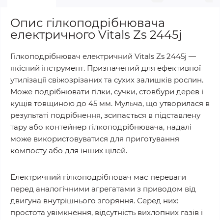
Опис гілкоподрібнювача
електричного Vitals Zs 2445j
Гілкоподрібнювач електричний Vitals Zs 2445j —
якісний інструмент. Призначений для ефективної
утилізації свіжозрізаних та сухих залишків рослин.
Може подрібнювати гілки, сучки, стовбури дерев і
кущів товщиною до 45 мм. Мульча, що утворилася в
результаті подрібнення, зсипається в підставлену
тару або контейнер гілкоподрібнювача, надалі
може використовуватися для приготування
компосту або для інших цілей.
Електричний гілкоподрібновач має переваги
перед аналогічними агрегатами з приводом від
двигуна внутрішнього згоряння. Серед них:
простота увімкнення, відсутність вихлопних газів і