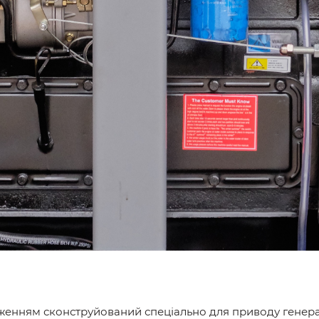
женням сконструйований спеціально для приводу генера