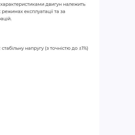
и характеристиками двигун належить
х режимах експлуатації та за
ацій.
абільну напругу (з точністю до ±1%)