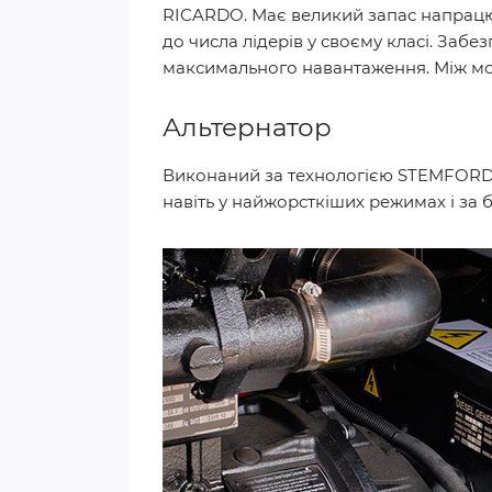
RICARDO. Має великий запас напрацюв
до числа лідерів у своєму класі. Забе
максимального навантаження. Між мо
Альтернатор
Виконаний за технологією STEMFORD г
навіть у найжорсткіших режимах і за 