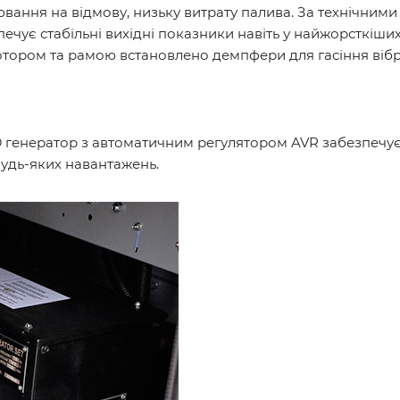
ання на відмову, низьку витрату палива. За технічним
зпечує стабільні вихідні показники навіть у найжорсткіши
тором та рамою встановлено демпфери для гасіння вібр
енератор з автоматичним регулятором AVR забезпечує ст
будь-яких навантажень.