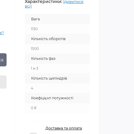
Характеристики:
(дивитися
всі)
Вага
1130
е?
Кількість оборотів
1500
Кількість фаз
ка
1 и 3
Кількість циліндрів
4
Коефіцієнт потужності
0.8
Доставка та оплата