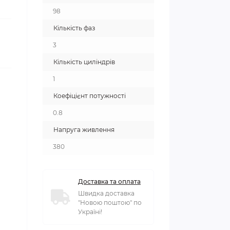
98
Кількість фаз
3
Кількість циліндрів
1
Коефіцієнт потужності
0.8
Напруга живлення
380
Доставка та оплата
Швидка доставка
"Новою поштою" по
Україні!