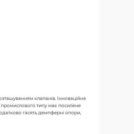
розташуванням клапанів. Інноваційна
к промислового типу має посилене
додатково гасять демпферні опори,