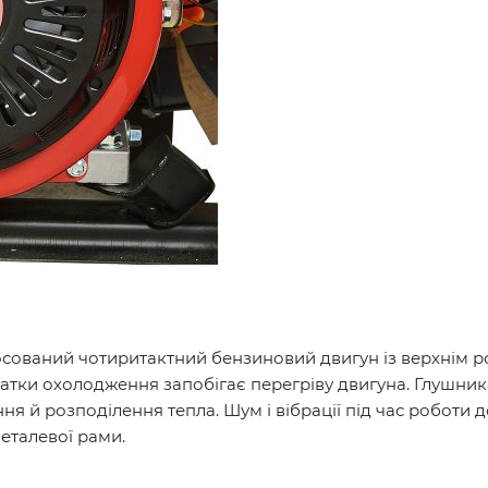
стосований чотиритактний бензиновий двигун із верхнім 
чатки охолодження запобігає перегріву двигуна. Глушни
я й розподілення тепла. Шум і вібрації під час роботи 
еталевої рами.