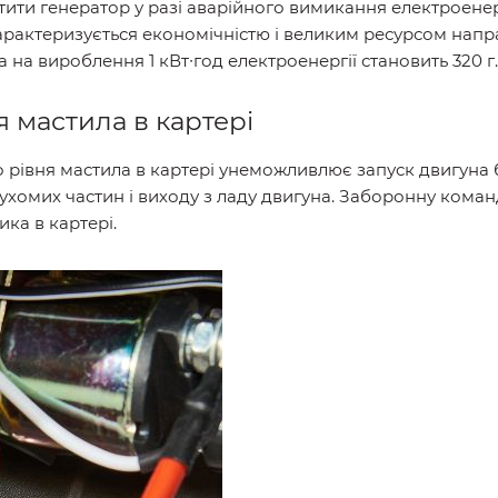
тити генератор у разі аварійного вимикання електроенерг
характеризується економічністю і великим ресурсом нап
 на вироблення 1 кВт∙год електроенергії становить 320 г.
я мастила в картері
о рівня мастила в картері унеможливлює запуск двигуна 
ухомих частин і виходу з ладу двигуна. Заборонну кома
ика в картері.