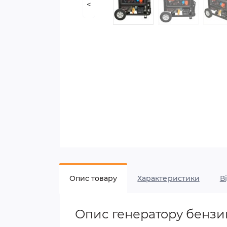
<
Опис товару
Характеристики
В
Опис генератору бензино