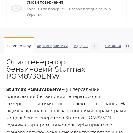
Умови повернення
Гарантія та повернення товарів згідно закону
України.
0
0
Опис товару
Характеристики
Відгуків
Питання
Опис генератор
бензиновий Sturmax
PGM8730ENW
Sturmax PG
M8730ENW
– універсальний
однофазний бензиновий генератор для
резервного чи тимчасового електропостачання. На
відміну від аналогічної за основними параметрами
моделі бензогенератора Sturmax PGM8730N з
ручним стартером, ця модель, крім пристрою
ручного запуску, оснащена електростартером, що