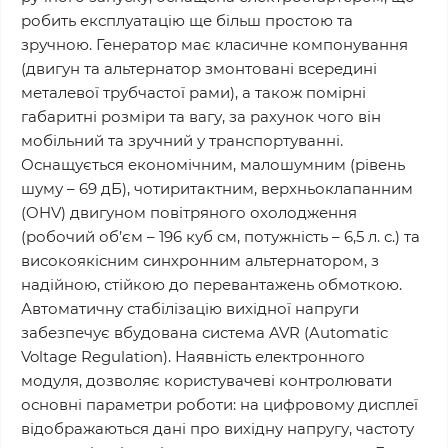
робить експлуатацію ще бiльш простою та
зручною. Генератор має класичне компонування
(двигун та альтернатор змонтовані всередині
металевої трубчастої рами), а також помірні
габаритні розміри та вагу, за рахунок чого вiн
мобільний та зручний у транспортуванні.
Оснащується економічним, малошумним (рівень
шуму – 69 дБ), чотиритактним, верхньоклапанним
(OHV) двигуном повітряного охолодження
(робочий об’єм – 196 куб см, потужність – 6,5 л. с.) та
високоякісним синхронним альтернатором, з
надійною, стійкою до перевантажень обмоткою.
Автоматичну стабілізацію вихідної напруги
забезпечує вбудована система AVR (Automatic
Voltage Regulation). Наявність електронного
модуля, дозволяє користувачеві контролювати
основні параметри роботи: на цифровому дисплеї
відображаються дані про вихідну напругу, частоту