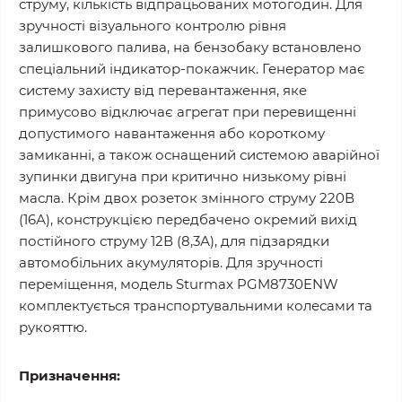
струму, кількість відпрацьованих мотогодин. Для
зручності візуального контролю рівня
залишкового палива, на бензобаку встановлено
спеціальний індикатор-покажчик. Генератор має
систему захисту від перевантаження, яке
примусово відключає агрегат при перевищенні
допустимого навантаження або короткому
замиканні, а також оснащений системою аварійної
зупинки двигуна при критично низькому рівні
масла. Крім двох розеток змінного струму 220В
(16А), конструкцією передбачено окремий вихід
постійного струму 12В (8,3А), для підзарядки
автомобільних акумуляторів. Для зручності
переміщення, модель Sturmax PGM8730ENW
комплектується транспортувальними колесами та
рукояттю.
Призначення: