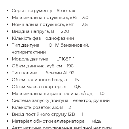
Серія інструменту Sturmax
Максимальна потужність, кВт 3,0
Номінальна потужність, кВт 2,5
Вихідна напруга, В 220
Кількість фаз однофазний
Тип двигуна OHV, бензиновий,
чотиритактний
Модель двигуна LT168F-1
Об'єм двигуна, куб. см 196
Тип палива бензин АІ-92
Об'єм паливного баку, л 15
Об'єм масла в картері, л 0,6
Максимальна витрата палива, л/год 1,0
Система запуску двигуна електро, ручний
Кількість розеток 230В 2
Вихід постійного струму 12В 1
Матеріал обмотки альтернатора мідь
Автоматичне регулювання вихідної напруги