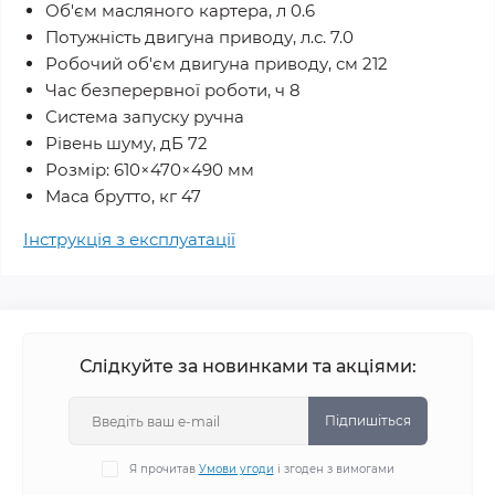
Об'єм масляного картера, л 0.6
Потужність двигуна приводу, л.с. 7.0
Робочий об'єм двигуна приводу, см 212
Час безперервної роботи, ч 8
Система запуску ручна
Рівень шуму, дБ 72
Розмір: 610×470×490 мм
Маса брутто, кг 47
Інструкція з експлуатації
Слідкуйте за новинками та акціями:
Підпишіться
Я прочитав
Умови угоди
і згоден з вимогами