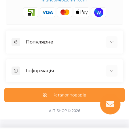
altshopweb@gmail.com
Популярне
Електроінструмент
Зварювальне обладнання
Інформація
Відпочинок, туризм
Пневмоінструмент
Доставка та оплата
Товари для автомобілів
Про магазин
Каталог товарів
Умови повернення
Зворотній зв'язок
ALT-SHOP © 2026
Карта сайту
Акції