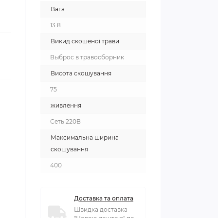
Вага
13.8
Викид скошеної трави
Выброс в травосборник
Висота скошування
75
живлення
Сеть 220В
Максимальна ширина
скошування
400
Доставка та оплата
Швидка доставка