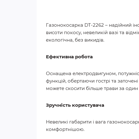
Газонокосарка DT-2262 – надійний ін
висоти покосу, невеликій вазі та від
екологічна, без викидів.
Ефективна робота
Оснащена електродвигуном, потужніст
функцій, обертаючи гострі та заточені
можете скосити більше трави за один 
Зручність користувача
Невеликі габарити і вага газонокосар
комфортнішою.