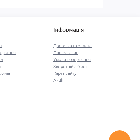
Інформація
т
Доставка та оплата
аднання
Про магазин
зм
Умови повернення
т
Зворотній зв'язок
білів
Карта сайту
Акції