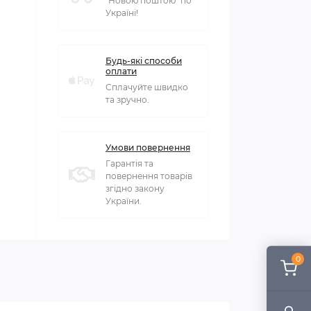
"Новою поштою" по
Україні!
Будь-які способи
оплати
Сплачуйте швидко
та зручно.
Умови повернення
Гарантія та
повернення товарів
згідно закону
України.
0