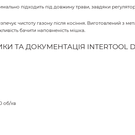
имально підходить під довжину трави, завдяки регулятор
езпечує чистоту газону після косіння. Виготовлений з ме
ливість бачити наповненість мішка.
ИКИ ТА ДОКУМЕНТАЦІЯ INTERTOOL DT
0 об/хв