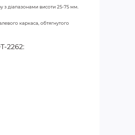
у з діапазонами висоти 25-75 мм.
талевого каркаса, обтягнутого
-2262: