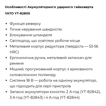
Особливості Акумуляторного ударного гайковерта
YATO YT-82805
Функція реверсу
Точне керування швидкістю
Блокування шпинделя
Світлодіод, що освітлює робоче місце
Металевий корпус редуктора (твердість — 53-56
HRC)
Ергономічна ручка, металевий затискач для
ременя
Міцний, прогумований корпус з армованого
скловолокном поліаміду
Система 18 В — робота на одному акумуляторі,
що підходить для серії пристроїв
Запасні акумулятори ємністю: 2 А·год (YT-82842),
3 A·год (YT-82843) і 4 A·год (YT-82844)