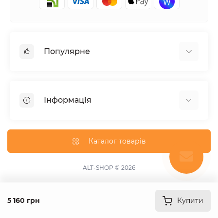
Популярне
Електроінструмент
Зварювальне обладнання
Інформація
Відпочинок, туризм
Пневмоінструмент
Доставка та оплата
Товари для автомобілів
Про магазин
Каталог товарів
Умови повернення
Зворотній зв'язок
ALT-SHOP © 2026
Карта сайту
Акції
5 160 грн
Купити