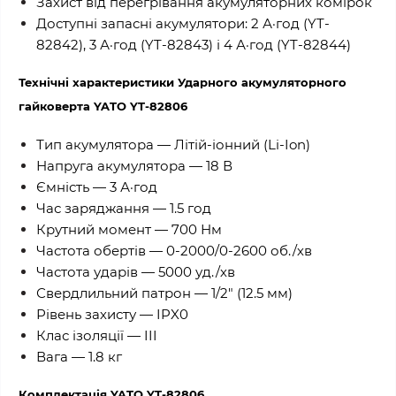
Захист від перегрівання акумуляторних комірок
Доступні запасні акумулятори: 2 А·год (YT-
82842), 3 А·год (YT-82843) і 4 А·год (YT-82844)
Технічні характеристики Ударного акумуляторного
гайковерта YATO YT-82806
Тип акумулятора — Літій-іонний (Li-Ion)
Напруга акумулятора — 18 В
Ємність — 3 А·год
Час заряджання — 1.5 год
Крутний момент — 700 Нм
Частота обертів — 0-2000/0-2600 об./хв
Частота ударів — 5000 уд./хв
Свердлильний патрон — 1/2" (12.5 мм)
Рівень захисту — IPX0
Клас ізоляції — III
Вага — 1.8 кг
Комплектація YATO YT-82806