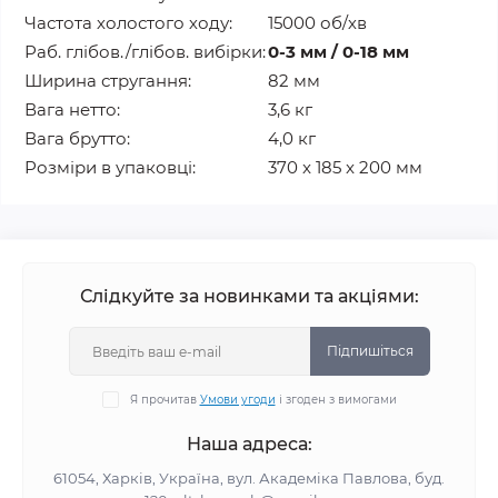
Частота холостого ходу:
15000 об/хв
Раб. глібов./глібов. вибірки:
0-3 мм / 0-18 мм
Ширина стругання:
82 мм
Вага нетто:
3,6 кг
Вага брутто:
4,0 кг
Розміри в упаковці:
370 x 185 x 200 мм
Слідкуйте за новинками та акціями:
Підпишіться
Я прочитав
Умови угоди
і згоден з вимогами
Наша адреса:
61054, Харків, Україна, вул. Академіка Павлова, буд.