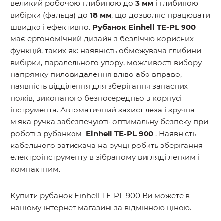
великий робочою глибиною до
3 мм
і глибиною
вибірки (фальца) до
18 мм
, що дозволяє працювати
швидко і ефективно.
Рубанок
Einhell
TE-PL 900
має ергономічний дизайн з безліччю корисних
функцій, таких як: наявність обмежувача глибини
вибірки, паралельного упору, можливості вибору
напрямку пиловидалення вліво або вправо,
наявність відділення для зберігання запасних
ножів, виконаного безпосередньо в корпусі
інструмента. Автоматичний захист леза і зручна
м'яка ручка забезпечують оптимальну безпеку при
роботі з рубанком
Einhell
TE-PL 900
. Наявність
кабельного затискача на ручці робить зберігання
електроінструменту в зібраному вигляді легким і
компактним.
Купити рубанок Einhell TE-PL 900 Ви можете в
нашому інтернет магазині за відмінною ціною.