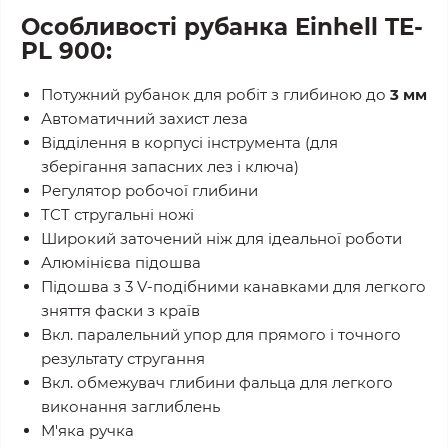
Особливості рубанка Einhell TE-
PL 900
:
Потужний рубанок для робіт з глибиною до
3 мм
Автоматичний захист леза
Відділення в корпусі інструмента (для
зберігання запасних лез і ключа)
Регулятор робочої глибини
TCT стругальні ножі
Широкий заточений ніж для ідеальної роботи
Алюмінієва підошва
Підошва з 3 V-подібними канавками для легкого
зняття фаски з країв
Вкл. паралельний упор для прямого і точного
результату стругання
Вкл. обмежувач глибини фальца для легкого
виконання заглиблень
М'яка ручка