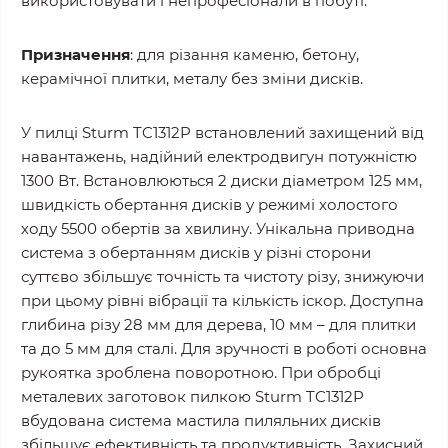
використовувати і непрофесіонали в побуті.
Призначення
: для різання каменю, бетону,
керамічної плитки, металу без зміни дисків.
У пилці Sturm TC1312P встановлений захищений від
навантажень, надійний електродвигун потужністю
1300 Вт. Встановлюються 2 диски діаметром 125 мм,
швидкість обертання дисків у режимі холостого
ходу 5500 обертів за хвилину. Унікальна приводна
система з обертанням дисків у різні сторони
суттєво збільшує точність та чистоту різу, знижуючи
при цьому рівні вібрації та кількість іскор. Доступна
глибина різу 28 мм для дерева, 10 мм – для плитки
та до 5 мм для сталі. Для зручності в роботі основна
рукоятка зроблена поворотною. При обробці
металевих заготовок пилкою Sturm TC1312P
вбудована система мастила пиляльних дисків
збільшує ефективність та продуктивність. Захисний