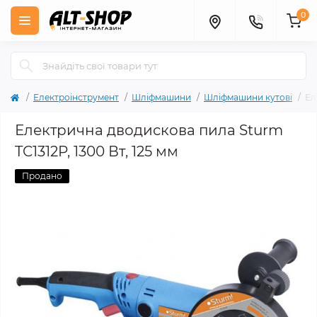
0
Електроінструмент
Шліфмашини
Шліфмашини кутові
Ел
Електрична дводискова пила Sturm
TC1312P, 1300 Вт, 125 мм
Продано