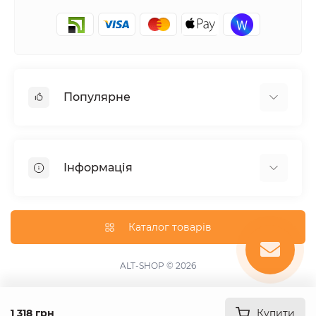
Популярне
Електроінструмент
Зварювальне обладнання
Інформація
Відпочинок, туризм
Пневмоінструмент
Доставка та оплата
Товари для автомобілів
Про магазин
Каталог товарів
Умови повернення
Зворотній зв'язок
ALT-SHOP © 2026
Карта сайту
Акції
1 318 грн
Купити