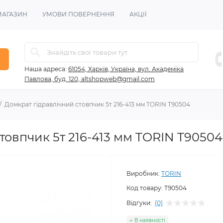
МАГАЗИН
УМОВИ ПОВЕРНЕННЯ
АКЦІЇ
Наша адреса:
61054, Харків, Україна, вул. Академіка
Павлова, буд. 120, altshopweb@gmail.com
Домкрат гідравлічний стовпчик 5т 216-413 мм TORIN T90504
товпчик 5т 216-413 мм TORIN T90504
Виробник:
TORIN
Код товару:
T90504
Відгуки:
(0)
В наявності