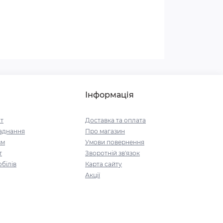
Інформація
т
Доставка та оплата
аднання
Про магазин
зм
Умови повернення
т
Зворотній зв'язок
білів
Карта сайту
Акції