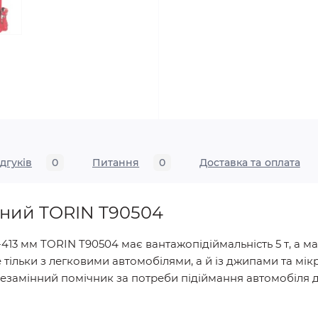
ідгуків
0
Питання
0
Доставка та оплата
чний TORIN T90504
-413 мм TORIN T90504 має вантажопідіймальність 5 т, а м
 тільки з легковими автомобілями, а й із джипами та мі
т незамінний помічник за потреби підіймання автомобіля