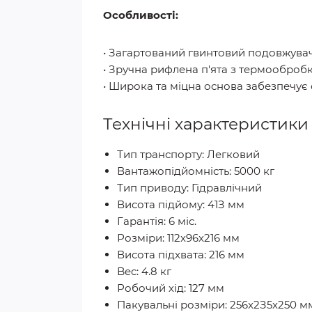
Особливості:
• Загартований гвинтовий подовжувач
• Зручна рифлена п'ята з термооброб
• Широка та міцна основа забезпечує с
Технічні характеристики
Тип транспорту: Легковий
Вантажопідйомність: 5000 кг
Тип приводу: Гідравлічний
Висота підйому: 41З мм
Гарантія: 6 міс.
Розміри: 112x96x216 мм
Висота підxвата: 216 мм
Bec: 4.8 кг
Робочий хід: 127 мм
Пакувальні розміри: 256x2З5x250 м