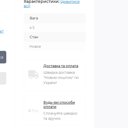
Характеристики:
(дивитися
всі)
Вага
4.5
е?
Стан
Новое
ка
Доставка та оплата
Швидка доставка
"Новою поштою" по
Україні!
Будь-які способи
оплати
Сплачуйте швидко
та зручно.