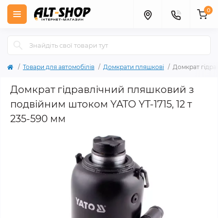
0
Товари для автомобілів
Домкрати пляшкові
Домкрат гідра
Домкрат гідравлічний пляшковий з
подвійним штоком YATO YT-1715, 12 т
235-590 мм