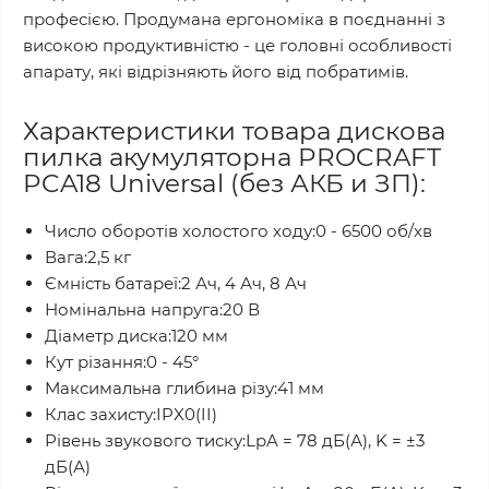
професією. Продумана ергономіка в поєднанні з
високою продуктивністю - це головні особливості
апарату, які відрізняють його від побратимів.
Характеристики товара дискова
пилка акумуляторна PROCRAFT
PCA18 Universal (без АКБ и ЗП):
Число оборотів холостого ходу:0 - 6500 об/хв
Вага:2,5 кг
Ємність батареї:2 Ач, 4 Ач, 8 Ач
Номінальна напруга:20 В
Діаметр диска:120 мм
Кут різання:0 - 45°
Максимальна глибина різу:41 мм
Клас захисту:IPX0(II)
Рівень звукового тиску:LpA = 78 дБ(А), K = ±3
дБ(А)