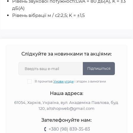
Рівень звукової потужності:LwA = 80 дБ(А), K = ±3
дБ(А)
Рівень вібрації м / с2:2,5; K = ±1,5
Слідкуйте за новинками та акціями:
Підпишіться
Я прочитав
Умови угоди
і згоден з вимогами
Наша адреса:
61054, Харків, Україна, вул. Академіка Павлова, буд.
120, altshopweb@gmail.com
Зателефонуйте нам:
+380 (98) 839-35-83