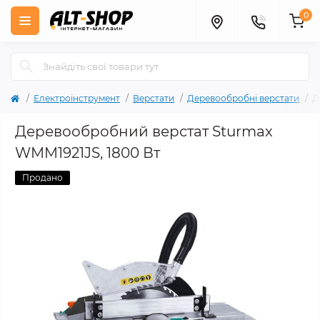
0
Електроінструмент
Верстати
Деревообробні верстати
Д
Деревообробний верстат Sturmax
WMM1921JS, 1800 Вт
Продано