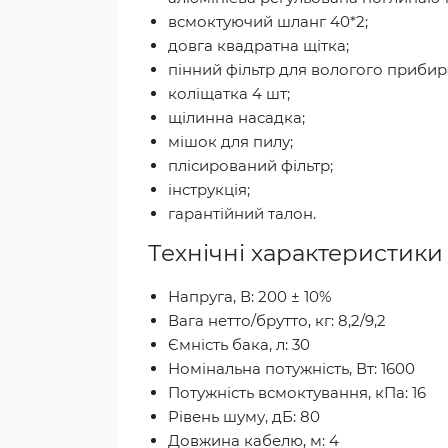
всмоктуючий шланг 40*2;
довга квадратна щітка;
пінний фільтр для вологого прибир
коліщатка 4 шт;
щілинна насадка;
мішок для пилу;
плісирований фільтр;
інструкція;
гарантійний талон.
Технічні характеристики
Напруга, В: 200 ± 10%
Вага нетто/брутто, кг: 8,2/9,2
Ємність бака, л: 30
Номінальна потужність, Вт: 1600
Потужність всмоктування, кПа: 16
Рівень шуму, дБ: 80
Довжина кабелю, м: 4