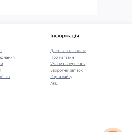
Інформація
т
Доставка та оплата
аднання
Про магазин
зм
Умови повернення
т
Зворотній зв'язок
білів
Карта сайту
Акції