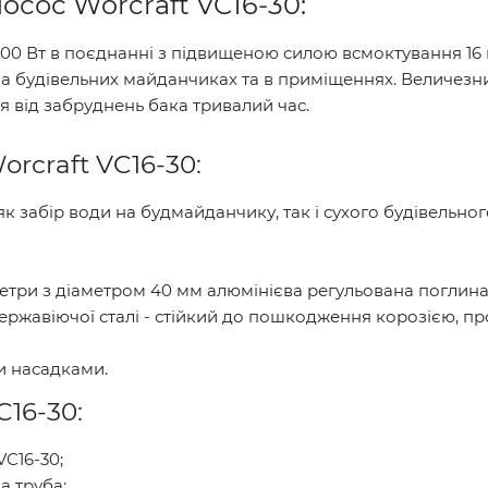
сос Worcraft VC16-30:
00 Вт в поєднанні з підвищеною силою всмоктування 16
а будівельних майданчиках та в приміщеннях. Величезний
 від забруднень бака тривалий час.
rcraft VC16-30:
к забір води на будмайданчику, так і сухого будівельного
три з діаметром 40 мм алюмінієва регульована поглин
ержавіючої сталі - стійкий до пошкодження корозією, про
и насадками.
C16-30:
C16-30;
а труба;