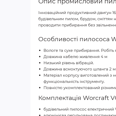
Опис промисловий пило
Інноваційний продуктивний двигун 16
будівельним пилом, брудом, сміттям н
проводити прибирання без звільнення
Особливості пилососа Wo
Вологе та сухе прибирання. Робіть я
Довжина кабелю живлення 4 м
Низький рівень вібрацій.
Довжина всмоктуючого шланга 2 ме
Матеріал корпусу виготовлений з н
функціональність інструменту.
Повністю укомплектований різним
Комплектація Worcraft V
будівельний пилосос електричний V
алюмінієва регульована поглинаюч