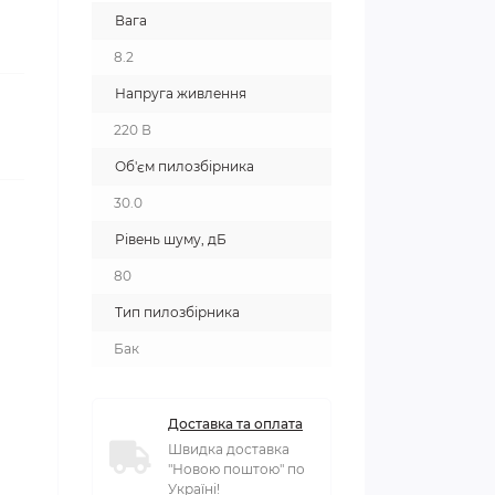
Вага
8.2
Напруга живлення
220 В
Об'єм пилозбірника
30.0
Рівень шуму, дБ
80
Тип пилозбірника
Бак
Доставка та оплата
Швидка доставка
"Новою поштою" по
Україні!