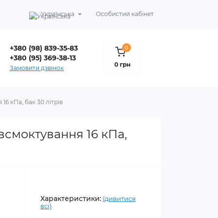
Українська
Особистий кабінет
+380 (98) 839-35-83
0
+380 (95) 369-38-13
0 грн
Замовити дзвінок
16 кПа, бак 30 літрів
 всмоктування 16 кПа,
Характеристики:
(дивитися
всі)