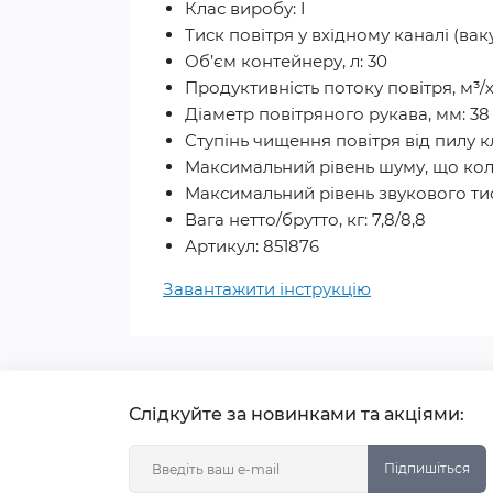
Клас виробу: I
Тиск повітря у вхідному каналі (ваку
Об’єм контейнеру, л: 30
Продуктивність потоку повітря, м³/х
Діаметр повітряного рукава, мм: 38
Cтупінь чищення повітря від пилу кла
Максимальний рівень шуму, що коли
Максимальний рівень звукового тиску
Вага нетто/брутто, кг: 7,8/8,8
Артикул: 851876
Завантажити інструкцію
Слідкуйте за новинками та акціями:
Підпишіться