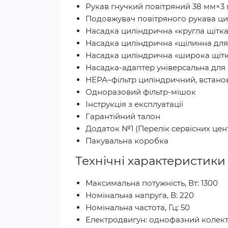
Рукав гнучкий повітряний 38 мм×3
Подовжувач повітряного рукава ци
Насадка циліндрична «кругла щітка
Насадка циліндрична «щілинна для 
Насадка циліндрична «широка щітк
Насадка-адаптер універсальна для
НЕРА–фільтр циліндричний, встан
Одноразовий фільтр-мішок
Інструкція з експлуатації
Гарантійний талон
Додаток №1 (Перелік сервісних цен
Пакувальна коробка
Технічні характеристик
Максимальна потужність, Вт: 1300
Номінальна напруга, В: 220
Номінальна частота, Гц: 50
Електродвигун: однофазний колект