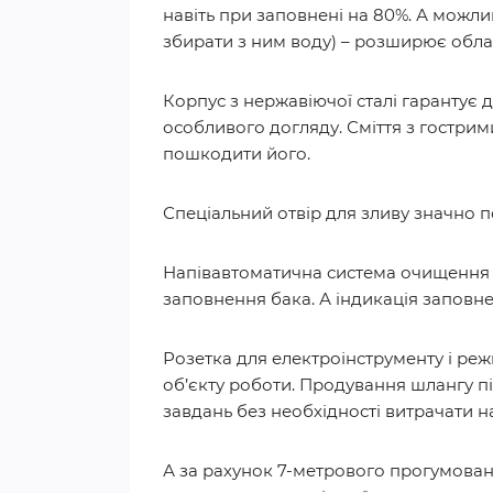
навіть при заповнені на 80%. А можли
збирати з ним воду) – розширює обла
Корпус з нержавіючої сталі гарантує до
особливого догляду. Сміття з гостри
пошкодити його.
Спеціальний отвір для зливу значно 
Напівавтоматична система очищення ф
заповнення бака. А індикація заповне
Розетка для електроінструменту і ре
об’єкту роботи. Продування шлангу п
завдань без необхідності витрачати н
А за рахунок 7-метрового прогумован