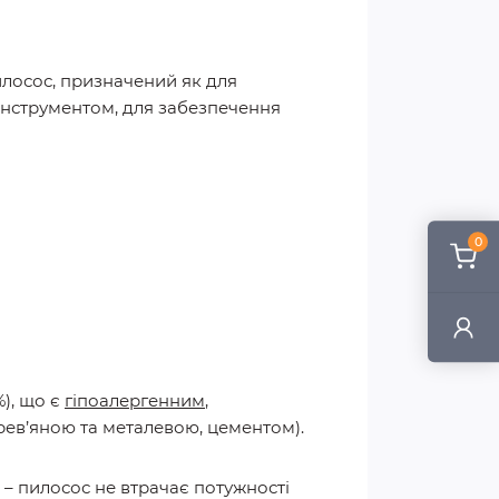
лосос, призначений як для
оінструментом, для забезпечення
0
), що є
гіпоалергенним
,
рев’яною та металевою, цементом).
) – пилосос не втрачає потужності