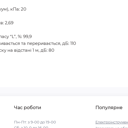
ум), кПа: 20
в: 2,69
су “L”, %: 99,9
вається та переривається, дБ: 110
 на відстані 1 м, дБ: 80
Час роботи
Популярне
Пн-Пт: з 9-00 до 19-00
Електроінструмен
Сб: з 10-0 до 16-00