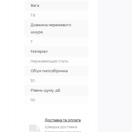
Вага
7.8
Довжина мережевого
шнура
7
Матеріал
Нержавеющая сталь
Об'єм пилозбірника
30
Рівень шуму, дБ
110
Доставка та оплата
Швидка доставка