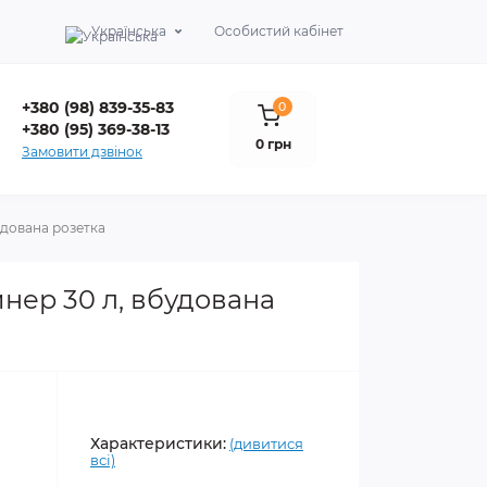
Українська
Особистий кабінет
+380 (98) 839-35-83
0
+380 (95) 369-38-13
0 грн
Замовити дзвінок
удована розетка
нер 30 л, вбудована
Характеристики:
(дивитися
всі)