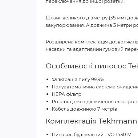
переключення до іншої розетки.
Шланг великого діаметру (38 мм) дозво
закупорювання. А довжина 3 метри р
Розширена комплектація дозволяє прис
насадки та адаптивний гумовий перех
Особливості пилосос Te
Фільтрація пилу 99,9%
Полуавтоматична система очищенн
НЕРА фільтр
Розетка для підключення електроі
Кабель довжиною 7 метрів
Комплектація Tekhmann 
Пилосос будівельний TVC-1430 M