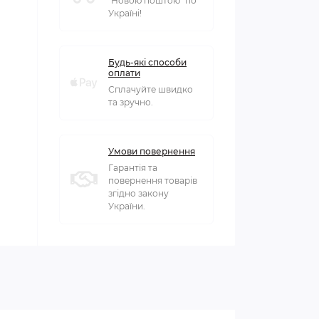
"Новою поштою" по
Україні!
Будь-які способи
оплати
Сплачуйте швидко
та зручно.
Умови повернення
Гарантія та
повернення товарів
згідно закону
України.