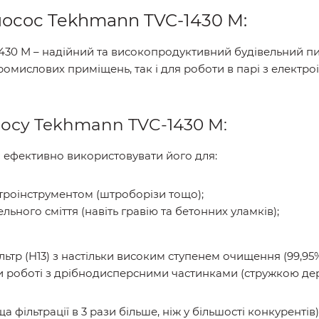
осос Tekhmann TVC-1430 M:
430 M – надійний та високопродуктивний будівельний пи
омислових приміщень, так і для роботи в парі з електр
осу Tekhmann TVC-1430 M:
 ефективно використовувати його для:
ктроінструментом (штроборізи тощо);
ьного сміття (навіть гравію та бетонних уламків);
тр (H13) з настільки високим ступенем очищення (99,95%
и роботі з дрібнодисперсними частинками (стружкою де
 фільтрації в 3 рази більше, ніж у більшості конкурентів