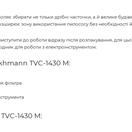
ляє збирати не тільки дрібні часточки, а й велике будів
озширює зону використання пилососу без необхідності 
тупити до роботи відразу після розпакування, для цього
ідник для роботи з електроінструментом.
khmann TVC-1430 M:
я фільтра
нструмента
TVC-1430 M: