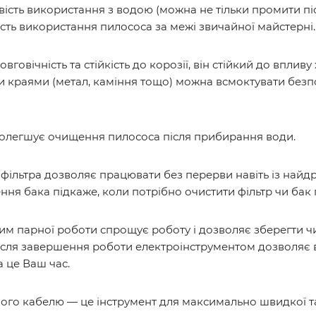
вість використання з водою (можна не тільки промити пі
сть використання пилососа за межі звичайної майстерні.
вговічність та стійкість до корозії, він стійкий до впливу
ми краями (метал, каміння тощо) можна всмоктувати без
полегшує очищення пилососа після прибирання води.
ільтра дозволяє працювати без перерви навіть із найд
ння бака підкаже, коли потрібно очистити фільтр чи бак
жим парної роботи спрощує роботу і дозволяє зберегти ч
ісля завершення роботи електроінструментом дозволяє 
а це Ваш час.
ого кабелю — це інструмент для максимально швидкої та