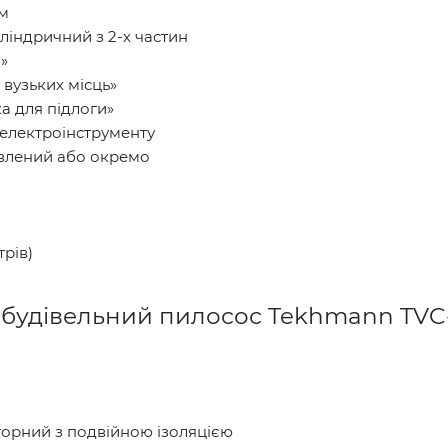
 м
ліндричний з 2-х частин
»
вузьких місць»
а для підлоги»
 електроінструменту
овлений або окремо
трів)
и будівельний пилосос Tekhmann TVC-
орний з подвійною ізоляцією