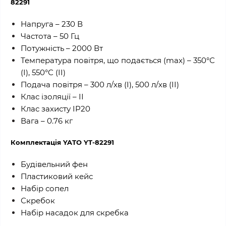
82291
Напруга – 230 В
Частота – 50 Гц
Потужність – 2000 Вт
Температура повітря, що подається (max) – 350°С
(I), 550°С (II)
Подача повітря – 300 л/хв (I), 500 л/хв (II)
Клас ізоляції – ІІ
Клас захисту IP20
Вага – 0.76 кг
Комплектація YATO YT-82291
Будівельний фен
Пластиковий кейс
Набір сопел
Скребок
Набір насадок для скребка