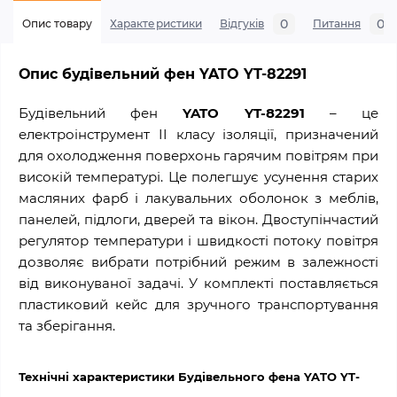
0
0
Опис товару
Характеристики
Відгуків
Питання
Опис будівельний фен YATO YT-82291
Будівельний фен
YATO YT-82291
– це
електроінструмент II класу ізоляції, призначений
для охолодження поверхонь гарячим повітрям при
високій температурі. Це полегшує усунення старих
масляних фарб і лакувальних оболонок з меблів,
панелей, підлоги, дверей та вікон. Двоступінчастий
регулятор температури і швидкості потоку повітря
дозволяє вибрати потрібний режим в залежності
від виконуваної задачі. У комплекті поставляється
пластиковий кейс для зручного транспортування
та зберігання.
Технічні характеристики Будівельного фена YATO YT-