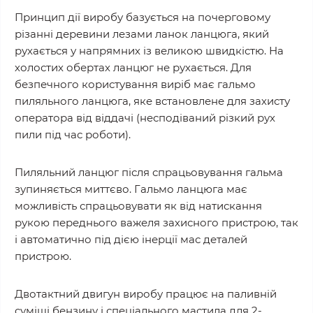
Принцип дії виробу базується на почерговому
різанні деревини лезами ланок ланцюга, який
рухається у напрямних із великою швидкістю. На
холостих обертах ланцюг не рухається. Для
безпечного користування виріб має гальмо
пиляльного ланцюга, яке встановлене для захисту
оператора від віддачі (несподіваний різкий рух
пили під час роботи).
Пиляльний ланцюг після спрацьовування гальма
зупиняється миттєво. Гальмо ланцюга має
можливість спрацьовувати як від натискання
рукою переднього важеля захисного пристрою, так
і автоматично під дією інерції мас деталей
пристрою.
Двотактний двигун виробу працює на паливній
суміші бензину і спеціального мастила для 2-