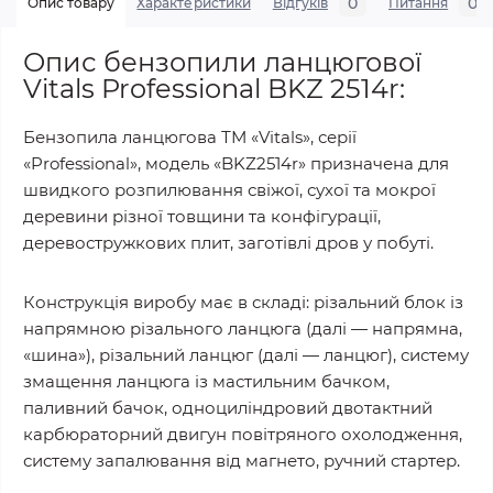
0
0
Опис товару
Характеристики
Відгуків
Питання
Опис бензопили ланцюгової
Vitals Professional BKZ 2514r:
Бензопила ланцюгова ТМ «Vitals», серії
«Professional», модель «BKZ2514r» призначена для
швидкого розпилювання свіжої, сухої та мокрої
деревини різної товщини та конфігурації,
деревостружкових плит, заготівлі дров у побуті.
Конструкція виробу має в складі: різальний блок із
напрямною різального ланцюга (далі — напрямна,
«шина»), різальний ланцюг (далі — ланцюг), систему
змащення ланцюга із мастильним бачком,
паливний бачок, одноциліндровий двотактний
карбюраторний двигун повітряного охолодження,
систему запалювання від магнето, ручний стартер.