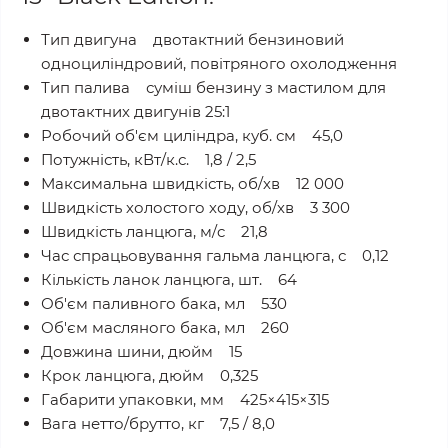
Тип двигуна двотактний бензиновий
одноциліндровий, повітряного охолодження
Тип палива суміш бензину з мастилом для
двотактних двигунів 25:1
Робочий об'єм циліндра, куб. см 45,0
Потужність, кВт/к.с. 1,8 / 2,5
Максимальна швидкість, об/хв 12 000
Швидкість холостого ходу, об/хв 3 300
Швидкість ланцюга, м/c 21,8
Час спрацьовування гальма ланцюга, с 0,12
Кількість ланок ланцюга, шт. 64
Об'єм паливного бака, мл 530
Об'єм масляного бака, мл 260
Довжина шини, дюйм 15
Крок ланцюга, дюйм 0,325
Габарити упаковки, мм 425×415×315
Вага нетто/брутто, кг 7,5 / 8,0