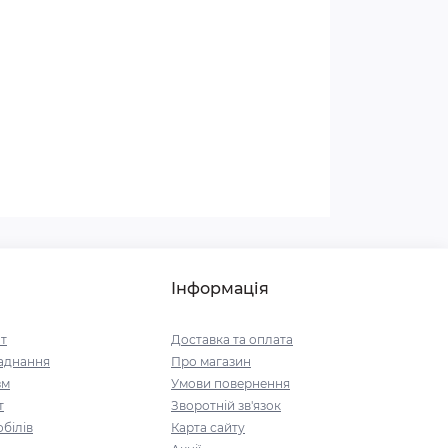
Інформація
т
Доставка та оплата
аднання
Про магазин
зм
Умови повернення
т
Зворотній зв'язок
білів
Карта сайту