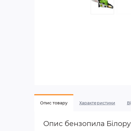
Опис товару
Характеристики
В
Опис бензопила Білору