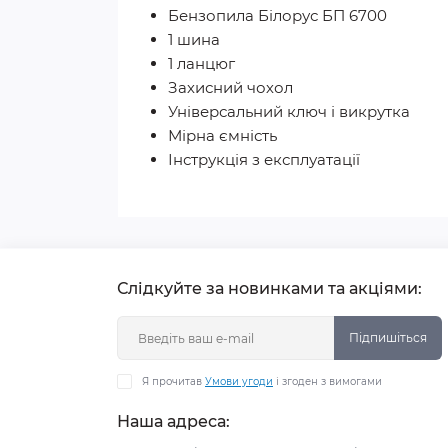
Бензопила Білорус БП 6700
1 шина
1 ланцюг
Захисний чохол
Універсальний ключ і викрутка
Мірна ємність
Інструкція з експлуатації
Слідкуйте за новинками та акціями:
Підпишіться
Я прочитав
Умови угоди
і згоден з вимогами
Наша адреса: