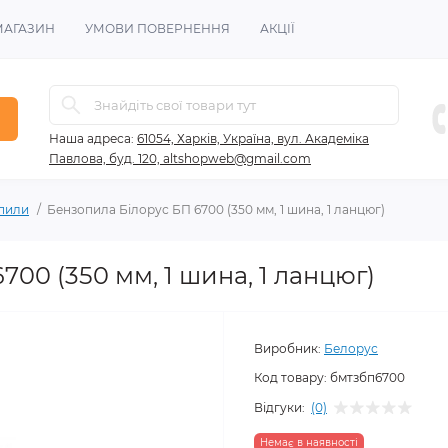
МАГАЗИН
УМОВИ ПОВЕРНЕННЯ
АКЦІЇ
Наша адреса:
61054, Харків, Україна, вул. Академіка
Павлова, буд. 120, altshopweb@gmail.com
пили
Бензопила Білорус БП 6700 (350 мм, 1 шина, 1 ланцюг)
00 (350 мм, 1 шина, 1 ланцюг)
Виробник:
Белорус
Код товару:
бмтзбп6700
Відгуки:
(0)
Немає в наявності