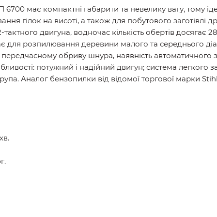
6700 має компактні габарити та невелику вагу, тому іде
ання гілок на висоті, а також для побутового заготівлі 
-тактного двигуна, водночас кількість обертів досягає 
чає для розпилювання деревини малого та середнього діа
є передчасному обриву шнура, наявність автоматичного
бливості: потужний і надійний двигун; система легкого з
упа. Аналог бензопилки від відомої торгової марки Stihl
хв.
г.