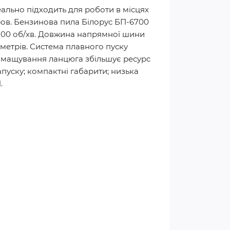
ально підходить для роботи в місцях
дров. Бензинова пила Білорус БП-6700
2800 об/хв. Довжина напрямної шини
метрів. Система плавного пуску
 змащування ланцюга збільшує ресурс
апуску; компактні габарити; низька
.