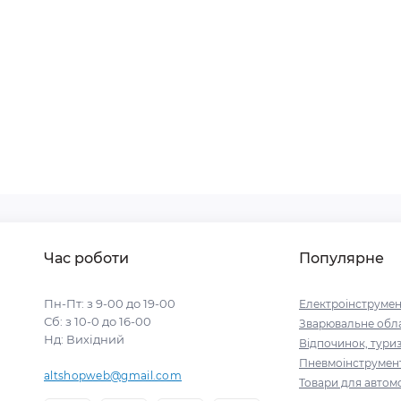
Час роботи
Популярне
Пн-Пт: з 9-00 до 19-00
Електроінструмен
Сб: з 10-0 до 16-00
Зварювальне обл
Нд: Вихідний
Відпочинок, тури
Пневмоінструмен
altshopweb@gmail.com
Товари для автомо