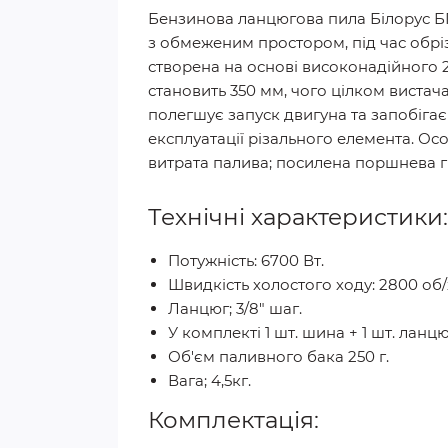
Бензинова ланцюгова пила Білорус БП 
з обмеженим простором, під час обріз
створена на основі високонадійного 2
становить 350 мм, чого цілком виста
полегшує запуск двигуна та запобіга
експлуатації різального елемента. Осо
витрата палива; посилена поршнева гр
Технічні характеристики:
Потужність: 6700 Вт.
Швидкість холостого ходу: 2800 об/
Ланцюг; 3/8" шаг.
У комплекті 1 шт. шина + 1 шт. ланцю
Об'єм паливного бака 250 г.
Вага; 4,5кг.
Комплектація: