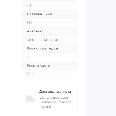
4.5
Довжина шини
350
живлення
Бензиновый двигатель
Кількість циліндрів
1
Крок ланцюга
3/8"
Доставка та оплата
Швидка доставка
"Новою поштою" по
Україні!